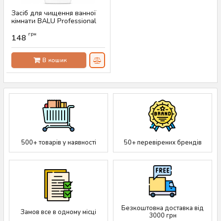
Засіб для чищення ванної
кімнати BALU Professional
Cleaner, 650 мл
грн
148
Артикул:
AS-00062
В кошик
500+ товарів у наявності
50+ перевірених брендів
Безкоштовна доставка від
Замов все в одному місці
3000 грн