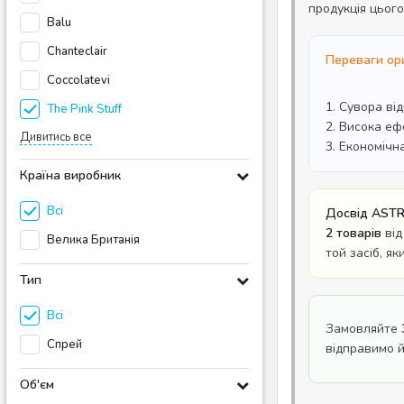
продукція цьог
Balu
Chanteclair
Переваги ори
Coccolatevi
1. Сувора ві
The Pink Stuff
2. Висока еф
Дивитись все
3. Економічн
Країна виробник
Всі
Досвід ASTR
2 товарів
від
Велика Британія
той засіб, я
Тип
Всі
Замовляйте
Спрей
відправимо 
Об'єм