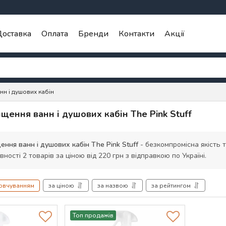
оставка
Оплата
Бренди
Контакти
Акції
н і душових кабін
щення ванн і душових кабін The Pink Stuff
ння ванн і душових кабін The Pink Stuff
- безкомпромісна якість 
вності 2 товарів за ціною від 220 грн з відправкою по Україні.
мовчуванням
за ціною
за назвою
за рейтингом
Топ продажів