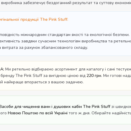
о виробника забезпечує бездоганний результат та суттєву економ
гінальної продукції The Pink Stuff:
дповідність міжнародним стандартам якості та екологічної безпеки.
ективність завдяки сучасним технологіям виробництва та ретельном
а витрата за рахунок збалансованого складу.
A:
Ми ретельно відбираємо асортимент для каталогу і самі тестуємо
 бренду The Pink Stuff за вигідною ціною від
220 грн
. Ми готові на
кий найкраще впорається з вашою задачею.
Засоби для чищення ванн і душових кабін The Pink Stuff
зі швидко
його
Новою Поштою по всій Україні
того ж дня. Обирайте надійність