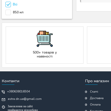
Всі
850 мл
500+ товарів у
наявності
Контакти
Про магазин
+380638016504
Статті
Доставка
astra.dn.ua@gmail.com
Оплата
Замовлення на сайті
приймаются цілодобово