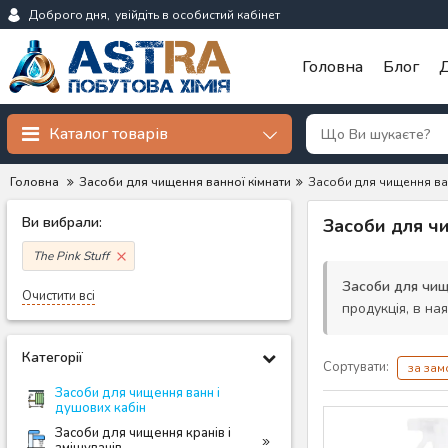
Доброго дня,
увійдіть в особистий кабінет
Головна
Блог
Д
Каталог товарів
Головна
Засоби для чищення ванної кімнати
Засоби для чищення ван
Ви вибрали:
Засоби для чи
The Pink Stuff
Засоби для чище
Очистити всі
продукція, в ная
Категорії
Сортувати:
за за
Засоби для чищення ванн і
душових кабін
Засоби для чищення кранів і