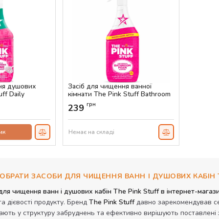
ня душових
Засіб для чищення ванної
ff Daily
кімнати The Pink Stuff Bathroom
850 мл
Cleaner, 850 мл
грн
239
Артикул:
AS-00063
ик
Немає на складі
ОБРАТИ ЗАСОБИ ДЛЯ ЧИЩЕННЯ ВАНН І ДУШОВИХ КАБІН T
для чищення ванн і душових кабін The Pink Stuff в інтернет-мага
та дієвості продукту. Бренд
The Pink Stuff
давно зарекомендував себ
ають у структуру забруднень та ефективно вирішують поставлені з