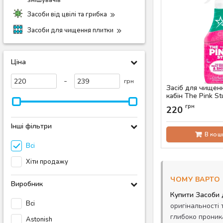
змішувачів
Засоби від цвілі та грибка
Засоби для чищення плитки
Ціна
-
грн
Засіб для чищен
кабін The Pink Stu
Shower & Shine, 
грн
220
Артикул:
AS-00064
Інші фільтри
В кош
Всі
Хіти продажу
ЧОМУ ВАРТО 
Виробник
Купити Засоби 
Всі
оригінальності 
глибоко проник
Astonish