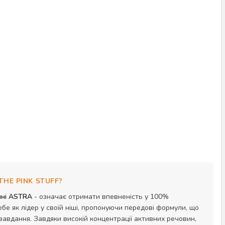
HE PINK STUFF?
зині ASTRA
- означає отримати впевненість у 100%
е як лідер у своїй ніші, пропонуючи передові формули, що
авдання. Завдяки високій концентрації активних речовин,