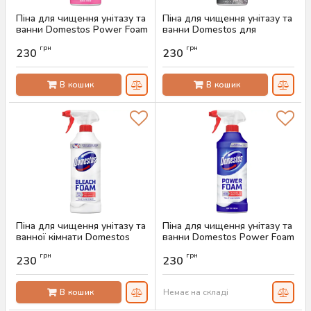
Піна для чищення унітазу та
Піна для чищення унітазу та
ванни Domestos Power Foam
ванни Domestos для
Floral Fresh, 435 г
видалення нальоту, 435 мл
грн
грн
230
230
Артикул:
AS-00242
Артикул:
AS-00241
В кошик
В кошик
Піна для чищення унітазу та
Піна для чищення унітазу та
ванної кімнати Domestos
ванни Domestos Power Foam
Bleach Foam, 435 мл
Arctic Fresh, 435 г
грн
грн
230
230
Артикул:
AS-00240
Артикул:
AS-00243
В кошик
Немає на складі