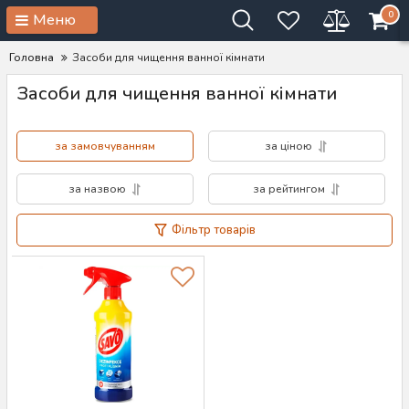
0
Меню
Головна
Засоби для чищення ванної кімнати
Засоби для чищення ванної кімнати
за замовчуванням
за ціною
за назвою
за рейтингом
Фільтр товарів