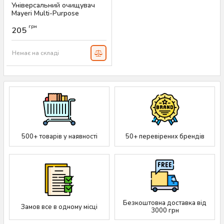
Універсальний очищувач
Mayeri Multi-Purpose
Cleaner, 750 мл
грн
205
Артикул:
AS-00055
Немає на складі
500+ товарів у наявності
50+ перевірених брендів
Безкоштовна доставка від
Замов все в одному місці
3000 грн