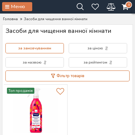
0
Меню
Головна
Засоби для чищення ванної кімнати
Засоби для чищення ванної кімнати
за замовчуванням
за ціною
за назвою
за рейтингом
Фільтр товарів
Топ продажів