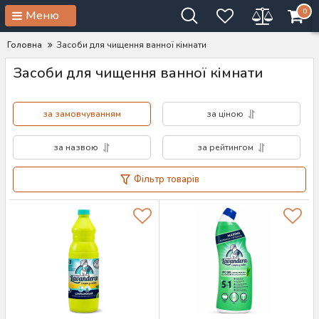
0
Меню
Головна
Засоби для чищення ванної кімнати
Засоби для чищення ванної кімнати
за замовчуванням
за ціною
за назвою
за рейтингом
Фільтр товарів