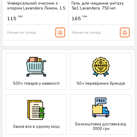
Універсальний очисник з
Гель для чищення унітазу
хлором Lavandera Лимон, 1.5
5в1 Lavandera, 750 мл
л
Артикул:
AS-00245
грн
грн
115
165
Артикул:
AS-00246
Немає на складі
Немає на складі
500+ товарів у наявності
50+ перевірених брендів
Безкоштовна доставка від
Замов все в одному місці
3000 грн