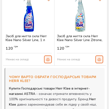
Засіб для миття скла Herr
Засіб для миття скла Herr
Klee Nano Silver Line, 1 л
Klee Nano Silver Line Zitrone,
1 л
Артикул:
AS-00465
грн
грн
120
120
Артикул:
AS-00464
Немає на складі
Немає на складі
ЧОМУ ВАРТО ОБРАТИ ГОСПОДАРСЬКІ ТОВАРИ
HERR KLEE?
Купити Господарські товари Herr Klee в інтернет-
магазині ASTRA
- означає отримати впевненість у
100% оригінальності та дієвості продукту. Бренд
Herr
Klee
давно зарекомендував себе як лідер у своїй ніші,