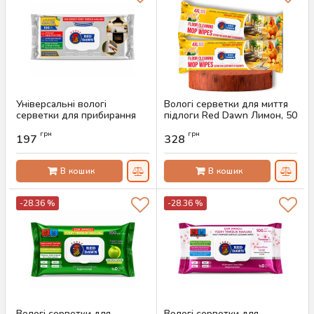
Універсальні вологі
Вологі серветки для миття
серветки для прибирання
підлоги Red Dawn Лимон, 50
Red Dawn Lemon, 100 шт
шт
грн
грн
197
328
Артикул:
AS-00696
Артикул:
AS-00669
В кошик
В кошик
-28.36 %
-28.36 %
Вологі серветки для
Вологі серветки для