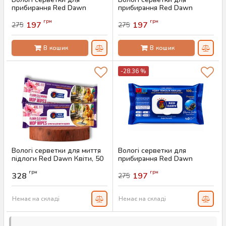
прибирання Red Dawn
прибирання Red Dawn
Apple, 100 шт
Cherry Blossom, 100 шт
грн
грн
197
197
275
275
Артикул:
AS-00382
Артикул:
AS-00274
В кошик
В кошик
-28.36 %
Вологі серветки для миття
Вологі серветки для
підлоги Red Dawn Квіти, 50
прибирання Red Dawn
шт
Ocean Breeze, 100 шт
грн
грн
328
197
275
Артикул:
AS-00668
Артикул:
AS-00383
Немає на складі
Немає на складі