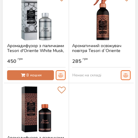
Аромадифузор з паличками
Ароматичний освіжувач
Tesori d'Oriente White Musk,
повітря Tesori d`Oriente
200 мл
Hammam, 250 мл
грн
грн
450
285
Артикул:
AS-00463
Артикул:
AS-00774
В кошик
Немає на складі
Аромадифузор з паличками