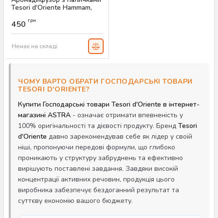
Tesori d'Oriente Hammam,
200 мл
грн
450
Артикул:
AS-00462
Немає на складі
ЧОМУ ВАРТО ОБРАТИ ГОСПОДАРСЬКІ ТОВАРИ
TESORI D'ORIENTE?
Купити Господарські товари Tesori d'Oriente в інтернет-
магазині ASTRA
- означає отримати впевненість у
100% оригінальності та дієвості продукту. Бренд
Tesori
d'Oriente
давно зарекомендував себе як лідер у своїй
ніші, пропонуючи передові формули, що глибоко
проникають у структуру забруднень та ефективно
вирішують поставлені завдання. Завдяки високій
концентрації активних речовин, продукція цього
виробника забезпечує бездоганний результат та
суттєву економію вашого бюджету.