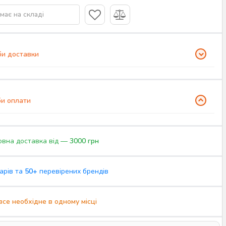
має на складі
и доставки
и оплати
вна доставка від —
3000 грн
арів та
50+
перевірених брендів
все необхідне в одному місці