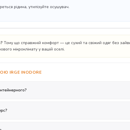
реться рідина, утилізуйте осушувач.
e?
Тому що справжній комфорт — це сухий та свіжий одяг без зайви
орового мікроклімату у вашій оселі.
КОЮ IRGE INODORE
онтейнерного?
урс?