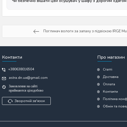
Чи безпечно вішати цей осушувач у шафу з дорогим одягом
Поглинач вологи за запаху з підвіскою IRGE Mus
Контакти
Про магазин
+380638016504
Статті
Доставка
astra.dn.ua@gmail.com
Оплата
Замовлення на сайті
приймаются цілодобово
Контакти
Політика конф
Зворотній зв'язок
Обмін та пов