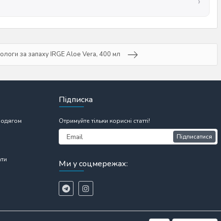
ологи за запаху IRGE Aloe Vera, 400 мл
Підписка
 одягом
Отримуйте тільки корисні статті!
Підписатися
ати
Ми у соцмережах: