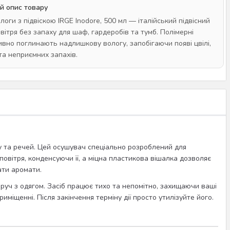
й опис товару
оги з підвіскою IRGE Inodore, 500 мл — італійський підвісний
вітря без запаху для шаф, гардеробів та тумб. Полімерні
ивно поглинають надлишкову вологу, запобігаючи появі цвілі,
та неприємних запахів.
гу та речей. Цей осушувач спеціально розроблений для
овітря, конденсуючи її, а міцна пластикова вішалка дозволяє
ати аромати.
оруч з одягом. Засіб працює тихо та непомітно, захищаючи ваші
риміщенні. Після закінчення терміну дії просто утилізуйте його.