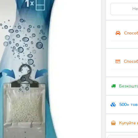
Не
Способ
Способ
Безкошто
500+
тов
Купуйте 