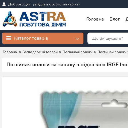
Доброго дня,
увійдіть в особистий кабінет
Головна
Блог
Д
Каталог товарів
Головна
Господарські товари
Поглиначі вологи
Поглинач вологи з
Поглинач вологи за запаху з підвіскою IRGE Ino