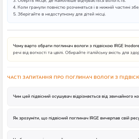
3. Оберіть місце, де найбільше відчувається вологість.
4. Коли гранули повністю розчиняться і в нижній частині збе
5. Зберігайте в недоступному для дітей місці.
Чому варто обрати поглинач вологи з підвіскою IRGE Inodor
речі від вогкості та цвілі. Обирайте італійську якість для зд
ЧАСТІ ЗАПИТАННЯ ПРО ПОГЛИНАЧ ВОЛОГИ З ПІДВІС
Чим цей підвісний осушувач відрізняється від звичайного к
Як зрозуміти, що підвісний поглинач IRGE вичерпав свій рес