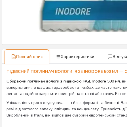
Повний опис
Характеристики
Відгук
ПІДВІСНИЙ ПОГЛИНАЧ ВОЛОГИ IRGE INODORE 500 МЛ — С
Обираючи поглинач вологи з підвіскою IRGE Inodore 500 мл
, в
використання в шафах, гардеробах та тумбах, де часто накопич
легко та надійно закріпити пристрій на штанзі або гачку. Він н
Унікальність цього осушувача — в його форматі та безпеці. Вам
речі від затхлого запаху, плісняви та конденсату. Тривалість ді
Вироблений в Італії, він відповідає суворим європейським станд