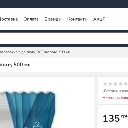
оставка
Оплата
Бренди
Контакти
Акції
а запаху з підвіскою IRGE Inodore, 500 мл
dore, 500 мл
Залишити від
Немає на скл
135
гр