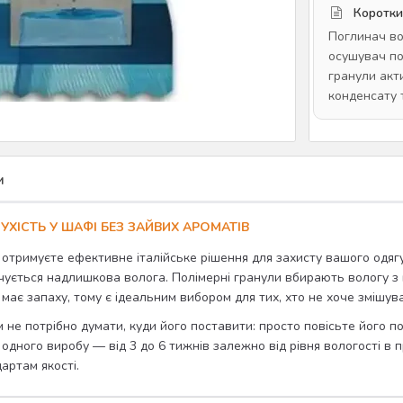
Коротки
Поглинач вол
осушувач по
гранули акт
конденсату 
и
УХІСТЬ У ШАФІ БЕЗ ЗАЙВИХ АРОМАТІВ
и отримуєте ефективне італійське рішення для захисту вашого одя
ується надлишкова волога. Полімерні гранули вбирають вологу з п
е має запаху, тому є ідеальним вибором для тих, хто не хоче змішув
 не потрібно думати, куди його поставити: просто повісьте його п
ї одного виробу — від 3 до 6 тижнів залежно від рівня вологості в п
артам якості.