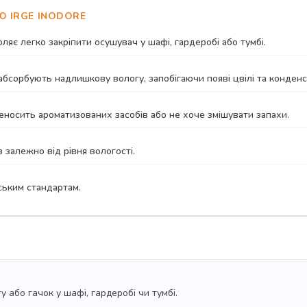
Ю IRGE INODORE
яє легко закріпити осушувач у шафі, гардеробі або тумбі.
бсорбують надлишкову вологу, запобігаючи появі цвілі та конденс
еносить ароматизованих засобів або не хоче змішувати запахи.
залежно від рівня вологості.
ським стандартам.
 або гачок у шафі, гардеробі чи тумбі.