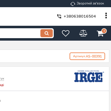
Зворотній зв'язок
+380638016504
0
AS-00391
Артикул:
гук
аді
н