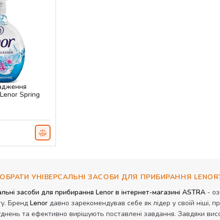
ладження
 Lenor Spring
мл
ОБРАТИ УНІВЕРСАЛЬНІ ЗАСОБИ ДЛЯ ПРИБИРАННЯ LENOR
альні засоби для прибирання Lenor в інтернет-магазині ASTRA
- оз
ту. Бренд
Lenor
давно зарекомендував себе як лідер у своїй ніші, 
уднень та ефективно вирішують поставлені завдання. Завдяки висок