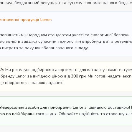
зпечує бездоганний результат та суттєву економію вашого бюдже
гінальної продукції Lenor:
дповідність міжнародним стандартам якості та екологічної безпеки.
ективність завдяки сучасним технологіям виробництва та ретельном
а витрата за рахунок збалансованого складу.
A:
Ми ретельно відбираємо асортимент для каталогу і самі тестуємо
 бренду Lenor за вигідною ціною від
300 грн
. Ми готові надати екс
ще впорається з вашою задачею.
Універсальні засоби для прибирання Lenor
зі швидкою доставкою! 
ю по всій Україні
того ж дня. Обирайте надійність та еталонну якіс