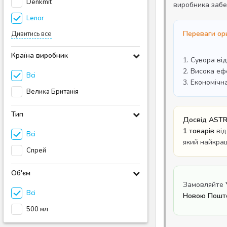
Denkmit
виробника забе
Lenor
Переваги ори
Дивитись все
Країна виробник
1. Сувора ві
2. Висока еф
Всі
3. Економічн
Велика Британія
Тип
Досвід ASTR
1 товарів
від
Всі
який найкра
Спрей
Об'єм
Замовляйте
Всі
Новою Пошто
500 мл