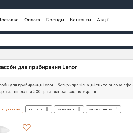
оставка
Оплата
Бренди
Контакти
Акції
засоби для прибирання Lenor
асоби для прибирання Lenor
- безкомпромісна якість та висока ефек
арів за ціною від 300 грн з відправкою по Україні.
мовчуванням
за ціною
за назвою
за рейтингом