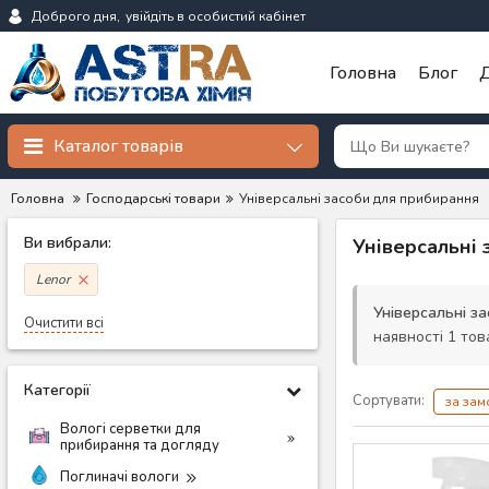
Доброго дня,
увійдіть в особистий кабінет
Головна
Блог
Д
Каталог товарів
Головна
Господарські товари
Універсальні засоби для прибирання
Ви вибрали:
Універсальні 
Lenor
Універсальні з
Очистити всі
наявності 1 тов
Категорії
Сортувати:
за за
Вологі серветки для
прибирання та догляду
Поглиначі вологи