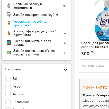
Поглиначі запаху в
холодильник
Засоби для прочистки труб
Універсальні засоби для
прибирання
Аромадифузори для дому /
офісу / авто
Засоби для миття скла та
Спрей для розг
дзеркал
складок на одязі
Awakening, 500 
Засоби для чищення м'яких
грн
300
меблів та килимів
Артикул:
AS-00692
Немає на складі
Виробник
Всі
Asevi
ЧОМУ ВАРТО 
Astonish
Купити Універс
дієвості продук
Chanteclair
структуру забр