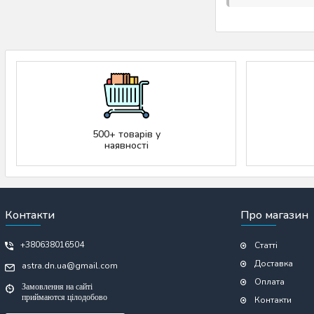
500+ товарів у
наявності
Контакти
Про магазин
+380638016504
Статті
Доставка
astra.dn.ua@gmail.com
Оплата
Замовлення на сайті
приймаются цілодобово
Контакти