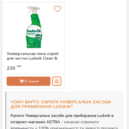
Универсальная пена-спрей
для чистки Ludwik Clean &
Shine Express System, 750
грн
мл
220
Артикул:
AS-00638
В кошик
ЧОМУ ВАРТО ОБРАТИ УНІВЕРСАЛЬНІ ЗАСОБИ
ДЛЯ ПРИБИРАННЯ LUDWIK?
Купити Універсальні засоби для прибирання Ludwik в
інтернет-магазині ASTRA
- означає отримати
впевненість у 100% оригінальності та дієвості продукту.