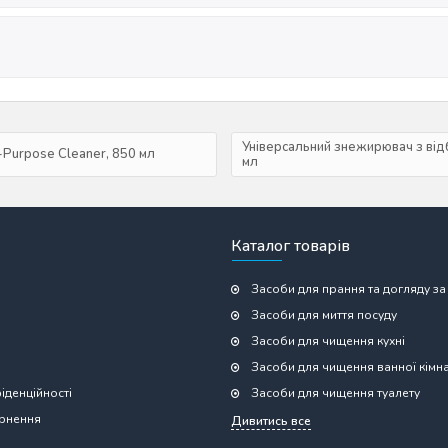
Універсальний знежирювач з відб
i-Purpose Cleaner, 850 мл
мл
Каталог товарів
Засоби для прання та догляду за
Засоби для миття посуду
Засоби для чищення кухні
Засоби для чищення ванної кімн
іденційності
Засоби для чищення туалету
ернення
Дивитись все