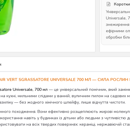
Коротки
Універсальн
Universale,
знежирення т
ефірними ол
обробки біл
и
IR VERT SGRASSATORE UNIVERSALE 700 МЛ — СИЛА РОСЛИН
atore Universale, 700 мл
— це універсальний помічник, який замін
 кухні, мильними слідами у ванній, вуличним пилом на садових ме
зиліку — без жодного хімічного шлейфу, лише відчуття чистоти.
нного походження. Вони ефективно розщеплюють жирові молекули
користання навіть у будинках із дітьми або людьми з чутливістю д
истовувати на всіх твердих поверхнях: кераміці, нержавіючій сталі