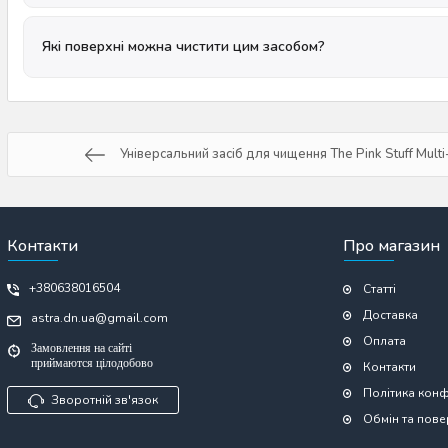
Які поверхні можна чистити цим засобом?
Універсальний засіб для чищення The Pink Stuff Mult
Контакти
Про магазин
+380638016504
Статті
Доставка
astra.dn.ua@gmail.com
Оплата
Замовлення на сайті
приймаются цілодобово
Контакти
Політика конф
Зворотній зв'язок
Обмін та пов