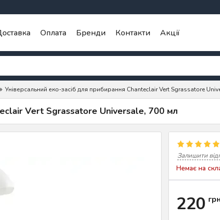
оставка
Оплата
Бренди
Контакти
Акції
Універсальний еко-засіб для прибирання Chanteclair Vert Sgrassatore Unive
lair Vert Sgrassatore Universale, 700 мл
Залишити від
Немає на скл
220
гр