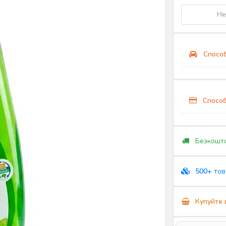
Не
Способ
Способ
Безкошто
500+
тов
Купуйте 