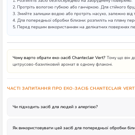
1. Розпиліть засіб безпосередньо на забруднену поверхню.
2. Протріть вологою губкою або ганчіркою. Для стійкого бру
3. Змийте залишки водою або протріть насухо, залежно від т
4. Для попередньої обробки білизни: розпиліть на пляму пер
5. Перед першим використанням на делікатних поверхнях пер
Чому варто обрати еко-засіб Chanteclair Vert?
Тому що він д
цитрусово-базиліковий аромат в одному флаконі.
ЧАСТІ ЗАПИТАННЯ ПРО ЕКО-ЗАСІБ CHANTECLAIR VERT
Чи підходить засіб для людей з алергією?
Як використовувати цей засіб для попередньої обробки біл