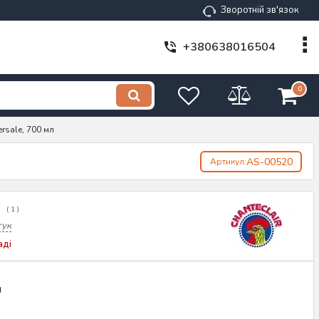
Зворотній зв'язок
+380638016504
0
rsale, 700 мл
AS-00520
Артикул:
(
1
)
гук
аді
н