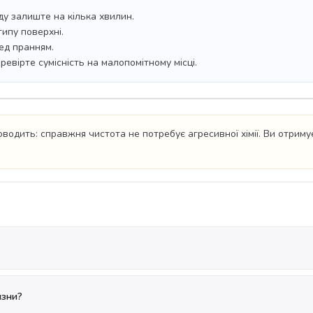
ду залиште на кілька хвилин.
ипу поверхні.
ед пранням.
евірте сумісність на малопомітному місці.
оводить: справжня чистота не потребує агресивної хімії. Ви отрим
изни?