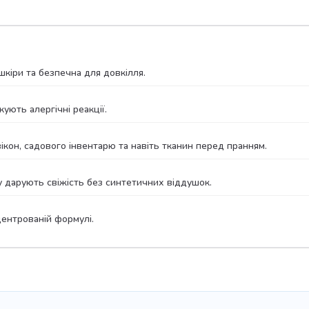
кіри та безпечна для довкілля.
ують алергічні реакції.
вікон, садового інвентарю та навіть тканин перед пранням.
ку дарують свіжість без синтетичних віддушок.
ентрованій формулі.