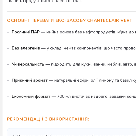
тканин. Продукт виготовлено в Італії.
ОСНОВНІ ПЕРЕВАГИ ЕКО-ЗАСОБУ CHANTECLAIR VERT
Рослинні ПАР
— мийна основа без нафтопродуктів, м'яка до ш
Без алергенів
— у складі немає компонентів, що часто провок
Універсальність
— підходить для кухні, ванни, меблів, авто, 
Приємний аромат
— натуральні ефірні олії лимону та базилі
Економний формат
— 700 мл вистачає надовго, завдяки конц
РЕКОМЕНДАЦІЇ З ВИКОРИСТАННЯ: