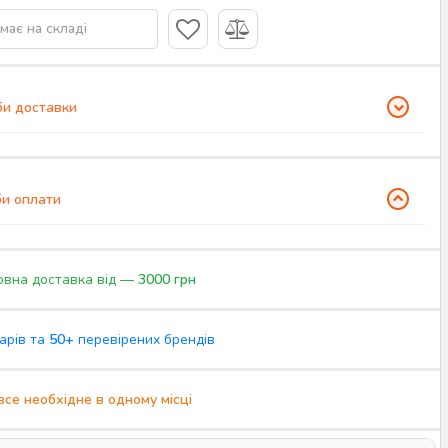
має на складі
и доставки
и оплати
вна доставка від —
3000 грн
арів та
50+
перевірених брендів
все необхідне в одному місці