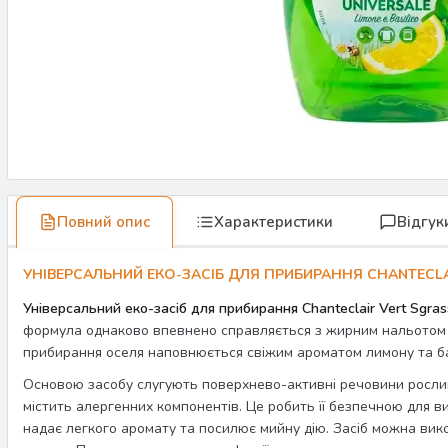
Повний опис
Характеристики
Відгук
УНІВЕРСАЛЬНИЙ ЕКО-ЗАСІБ ДЛЯ ПРИБИРАННЯ CHANTECLA
Універсальний еко-засіб для прибирання Chanteclair Vert Sgrass
формула однаково впевнено справляється з жирним нальотом на
прибирання оселя наповнюється свіжим ароматом лимону та ба
Основою засобу слугують поверхнево-активні речовини росли
містить алергенних компонентів. Це робить її безпечною для ви
надає легкого аромату та посилює мийну дію. Засіб можна викор