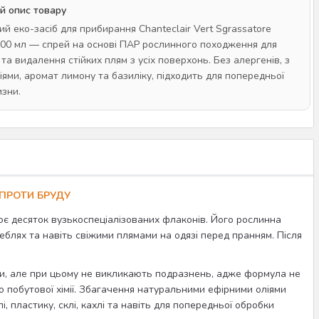
й опис товару
ий еко-засіб для прибирання Chanteclair Vert Sgrassatore
 700 мл — спрей на основі ПАР рослинного походження для
а видалення стійких плям з усіх поверхонь. Без алергенів, з
іями, аромат лимону та базиліку, підходить для попередньої
изни.
 ПРОТИ БРУДУ
ює десяток вузькоспеціалізованих флаконів. Його рослинна
блях та навіть свіжими плямами на одязі перед пранням. Після
, але при цьому не викликають подразнень, адже формула не
о побутової хімії. Збагачення натуральними ефірними оліями
, пластику, склі, кахлі та навіть для попередньої обробки