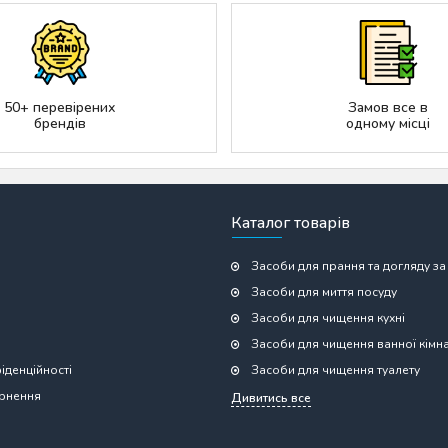
50+ перевірених
Замов все в
брендів
одному місці
Каталог товарів
Засоби для прання та догляду за
Засоби для миття посуду
Засоби для чищення кухні
Засоби для чищення ванної кімн
іденційності
Засоби для чищення туалету
ернення
Дивитись все