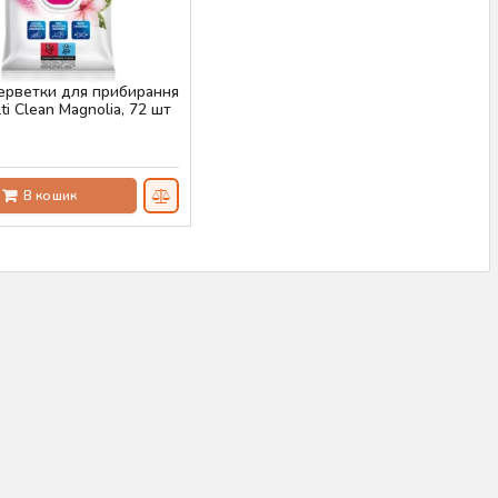
серветки для прибирання
ti Clean Magnolia, 72 шт
AS-00276
н
В кошик