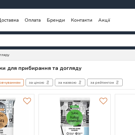
оставка
Оплата
Бренди
Контакти
Акції
гляду
тки для прибирання та догляду
мовчуванням
за ціною
за назвою
за рейтингом