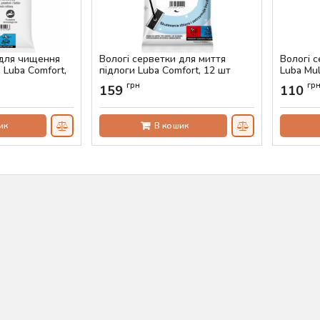
 для чищення
Вологі серветки для миття
Вологі 
 Luba Comfort,
підлоги Luba Comfort, 12 шт
Luba Mul
Артикул:
AS-00278
Артикул:
грн
гр
159
110
ик
В кошик