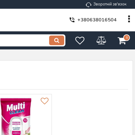
Зворотній зв'язок
+380638016504
0