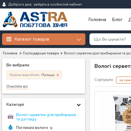
Доброго дня,
увійдіть в особистий кабінет
Головна
Блог
Д
Каталог товарів
Головна
Господарські товари
Вологі серветки для прибирання та до
Ви вибрали:
Вологі серве
Країна виробник:
Польща
Сортувати:
за за
Очистити всі
Категорії
Вологі серветки для прибирання
та догляду
Поглиначі вологи