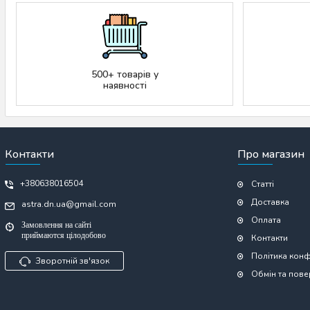
500+ товарів у
наявності
Контакти
Про магазин
+380638016504
Статті
Доставка
astra.dn.ua@gmail.com
Оплата
Замовлення на сайті
приймаются цілодобово
Контакти
Політика конф
Зворотній зв'язок
Обмін та пов