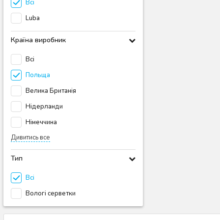
Всі
Luba
Країна виробник
Всі
Польща
Велика Британія
Нідерланди
Німеччина
Дивитись все
Тип
Всі
Вологі серветки