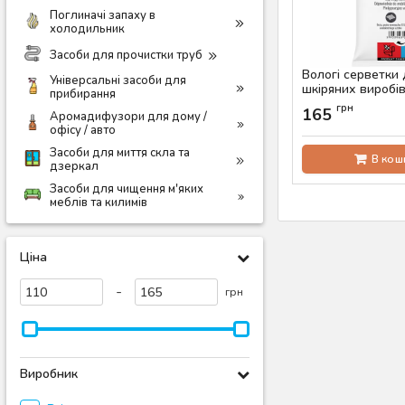
Поглиначі запаху в
холодильник
Засоби для прочистки труб
Вологі серветки
Універсальні засоби для
шкіряних виробів
прибирання
32 шт
грн
165
Аромадифузори для дому /
Артикул:
AS-00470
офісу / авто
Засоби для миття скла та
В кош
дзеркал
Засоби для чищення м'яких
меблів та килимів
Ціна
-
грн
Виробник