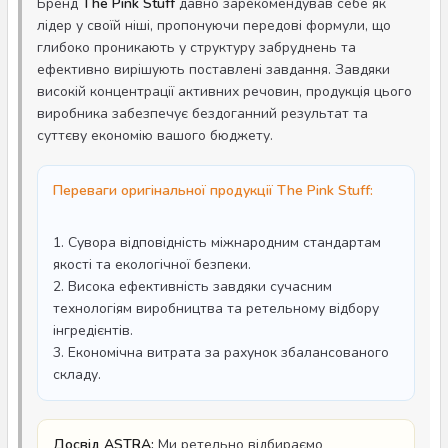
Бренд
The Pink Stuff
давно зарекомендував себе як
лідер у своїй ніші, пропонуючи передові формули, що
глибоко проникають у структуру забруднень та
ефективно вирішують поставлені завдання. Завдяки
високій концентрації активних речовин, продукція цього
виробника забезпечує бездоганний результат та
суттєву економію вашого бюджету.
Переваги оригінальної продукції The Pink Stuff:
1. Сувора відповідність міжнародним стандартам
якості та екологічної безпеки.
2. Висока ефективність завдяки сучасним
технологіям виробництва та ретельному відбору
інгредієнтів.
3. Економічна витрата за рахунок збалансованого
складу.
Досвід ASTRA:
Ми ретельно відбираємо