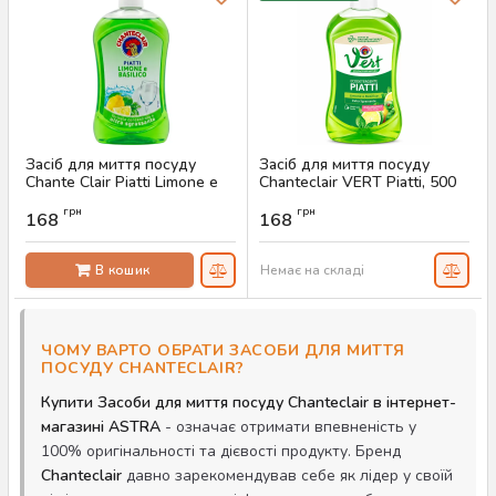
Засіб для миття посуду
Засіб для миття посуду
Chante Clair Piatti Limone e
Chanteclair VERT Piatti, 500
Basilico, 500 мл
мл
грн
грн
168
168
Артикул:
AS-00522
Артикул:
AS-00010
В кошик
Немає на складі
ЧОМУ ВАРТО ОБРАТИ ЗАСОБИ ДЛЯ МИТТЯ
ПОСУДУ CHANTECLAIR?
Купити Засоби для миття посуду Chanteclair в інтернет-
магазині ASTRA
- означає отримати впевненість у
100% оригінальності та дієвості продукту. Бренд
Chanteclair
давно зарекомендував себе як лідер у своїй