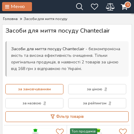
0
Меню
Головна
Засоби для миття посуду
Засоби для миття посуду Chanteclair
Засоби для миття посуду Chanteclair
- безкомпромісна
якість та висока ефективність очищення. Тільки
оригінальна продукція, в наявності 2 товарів за ціною
від 168 грн з відправкою по Україні.
за замовчуванням
за ціною
за назвою
за рейтингом
Фільтр товарів
Топ продажів