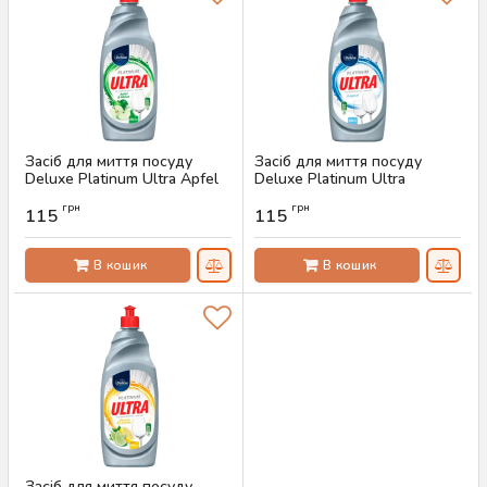
Засіб для миття посуду
Засіб для миття посуду
Deluxe Platinum Ultra Apfel
Deluxe Platinum Ultra
& Minze, 850 мл
Original, 850 мл
грн
грн
115
115
Артикул:
AS-00035
Артикул:
AS-00034
В кошик
В кошик
Засіб для миття посуду