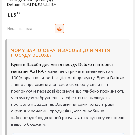
Deluxe PLATINUM ULTRA
Zitrone & Limette, 850 мл.
грн
115
Артикул:
AS-00036
Немає на складі
ЧОМУ ВАРТО ОБРАТИ ЗАСОБИ ДЛЯ МИТТЯ
ПОСУДУ DELUXE?
Купити Засоби для миття посуду Deluxe в інтернет-
магазині ASTRA
- означає отримати впевненість у
100% оригінальності та дієвості продукту. Бренд
Deluxe
давно зарекомендував себе як лідер у своїй ніші,
пропонуючи передові формули, що глибоко проникають
у структуру забруднень та ефективно вирішують
поставлені завдання. Завдяки високій концентрації
активних речовин, продукція цього виробника
забезпечує бездоганний результат та суттєву економію
вашого бюджету.