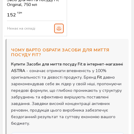
Original, 750 мл
Артикул:
AS-00024
грн
152
Немає на складі
ЧОМУ ВАРТО ОБРАТИ ЗАСОБИ ДЛЯ МИТТЯ
ПОСУДУ FIT?
Купити Засоби для миття посуду Fit в інтернет-магазині
ASTRA
- означає отримати впевненість у 100%
оригінальності та дієвості продукту. Бренд
Fit
давно
зарекомендував себе як лідер у своїй ніші, пропонуючи
передові формули, що глибоко проникають у структуру
забруднень та ефективно вирішують поставлені
завдання. Завдяки високій концентрації активних
речовин, продукція цього виробника забезпечує
бездоганний результат та суттєву економію вашого
бюджету.