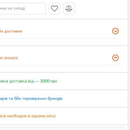
має на складі
и доставки
и оплати
вна доставка від —
3000 грн
арів та
50+
перевірених брендів
все необхідне в одному місці