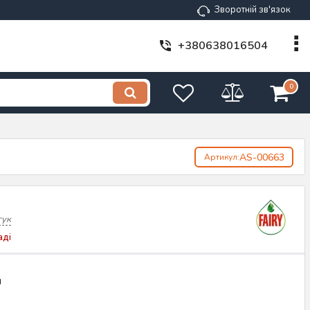
Зворотній зв'язок
+380638016504
0
AS-00663
Артикул:
гук
аді
н