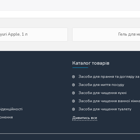
uri Apple, 1 л
Гель для ми
Каталог товарів
Засоби для прання та догляду за
Засоби для миття посуду
Засоби для чищення кухні
Засоби для чищення ванної кімн
іденційності
Засоби для чищення туалету
ернення
Дивитись все