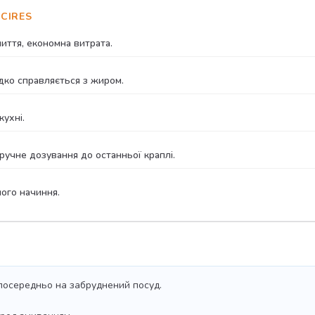
CIRES
иття, економна витрата.
дко справляється з жиром.
кухні.
учне дозування до останньої краплі.
ного начиння.
зпосередньо на забруднений посуд.