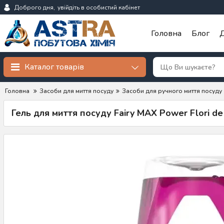
Доброго дня,
увійдіть в особистий кабінет
Головна
Блог
Д
Каталог товарів
Головна
Засоби для миття посуду
Засоби для ручного миття посуду
Гель для миття посуду Fairy MAX Power Flori de 