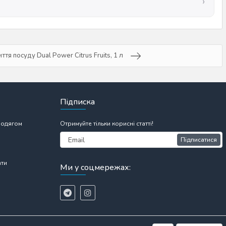
ття посуду Dual Power Citrus Fruits, 1 л
Підписка
 одягом
Отримуйте тільки корисні статті!
Підписатися
ати
Ми у соцмережах: