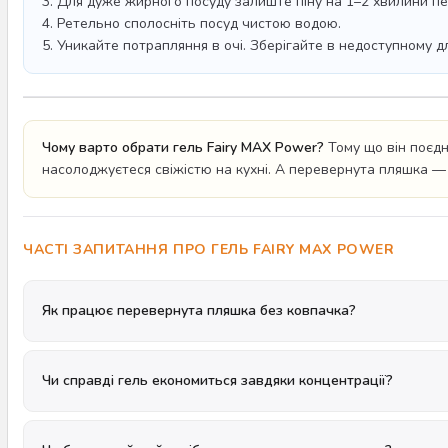
3. Для дуже жирного посуду залиште піну на 1–2 хвилини п
4. Ретельно сполосніть посуд чистою водою.
5. Уникайте потрапляння в очі. Зберігайте в недоступному для
Чому варто обрати гель Fairy MAX Power?
Тому що він поєдн
насолоджуєтеся свіжістю на кухні. А перевернута пляшка — 
ЧАСТІ ЗАПИТАННЯ ПРО ГЕЛЬ FAIRY MAX POWER
Як працює перевернута пляшка без ковпачка?
Чи справді гель економиться завдяки концентрації?