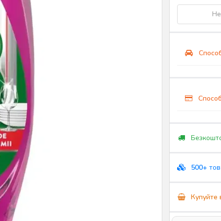
Не
Способ
Способ
Безкошто
500+
тов
Купуйте 