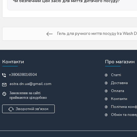
Чи безпечний цей засіб для миття дитячого посуду?
Гель для ручного миття посуду Ira Wash Dy
Контакти
Про магазин
+380638016504
Статті
Доставка
astra.dn.ua@gmail.com
Оплата
Замовлення на сайті
приймаются цілодобово
Контакти
Політика конф
Зворотній зв'язок
Обмін та пов