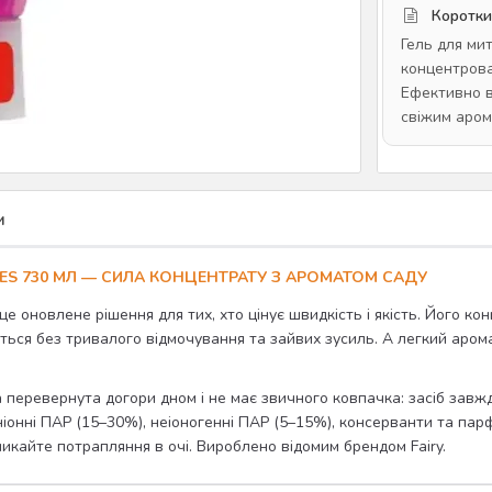
Коротки
Гель для мит
концентрован
Ефективно в
свіжим аром
и
RES 730 МЛ — СИЛА КОНЦЕНТРАТУ З АРОМАТОМ САДУ
е оновлене рішення для тих, хто цінує швидкість і якість. Його ко
ються без тривалого відмочування та зайвих зусиль. А легкий аром
перевернута догори дном і не має звичного ковпачка: засіб завжд
ніонні ПАР (15–30%), неіоногенні ПАР (5–15%), консерванти та па
никайте потрапляння в очі. Вироблено відомим брендом Fairy.