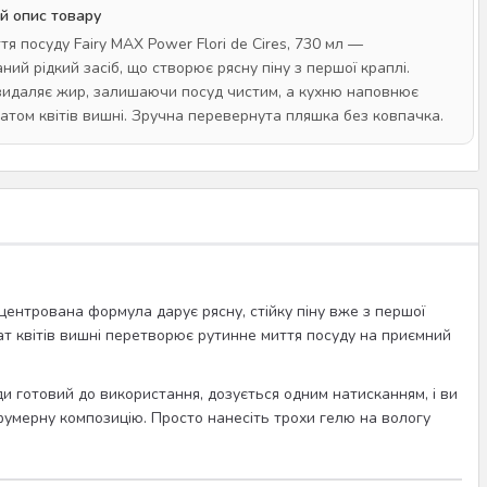
й опис товару
тя посуду Fairy MAX Power Flori de Cires, 730 мл —
ий рідкий засіб, що створює рясну піну з першої краплі.
идаляє жир, залишаючи посуд чистим, а кухню наповнює
атом квітів вишні. Зручна перевернута пляшка без ковпачка.
нцентрована формула дарує рясну, стійку піну вже з першої
ат квітів вишні перетворює рутинне миття посуду на приємний
и готовий до використання, дозується одним натисканням, і ви
рфумерну композицію. Просто нанесіть трохи гелю на вологу