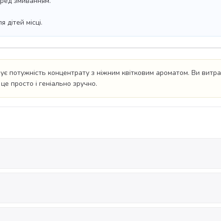
еред змиванням.
 дітей місці.
ує потужність концентрату з ніжним квітковим ароматом. Ви витра
це просто і геніально зручно.