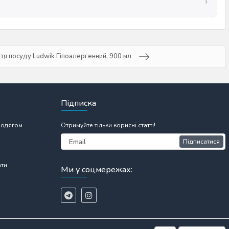
ття посуду Ludwik Гіпоалергенний, 900 мл
Підписка
 одягом
Отримуйте тільки корисні статті!
Підписатися
ати
Ми у соцмережах: