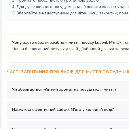
3. Промийте посуд чистою проточною водою.
4. Для дуже жирного посуду можна збільшити кількість засо
5. Зберігайте в недоступному для дітей місці, закритим, подал
Чому варто обрати засіб для миття посуду Ludwik М'ята?
Том
тільки бездоганний результат, а й дбайливий догляд за руками
ЧАСТІ ЗАПИТАННЯ ПРО ЗАСІБ ДЛЯ МИТТЯ ПОСУДУ LU
Чи зберігається м'ятний аромат на посуді після миття?
Наскільки ефективний Ludwik М'ята у холодній воді?