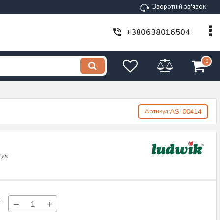
Зворотній зв'язок
+380638016504
0
AS-00414
Артикул:
гук
н
−
+