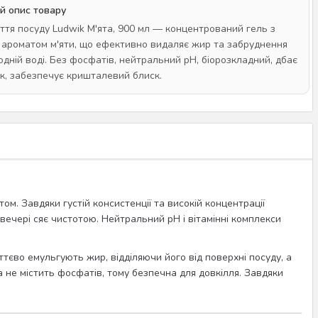
й опис товару
иття посуду Ludwik М'ята, 900 мл — концентрований гель з
ароматом м'яти, що ефективно видаляє жир та забруднення
одній воді. Без фосфатів, нейтральний pH, біорозкладний, дбає
ук, забезпечує кришталевий блиск.
ом. Завдяки густій консистенції та високій концентрації
 вечері сяє чистотою. Нейтральний pH і вітамінні комплекси
ттєво емульгують жир, відділяючи його від поверхні посуду, а
 не містить фосфатів, тому безпечна для довкілля. Завдяки