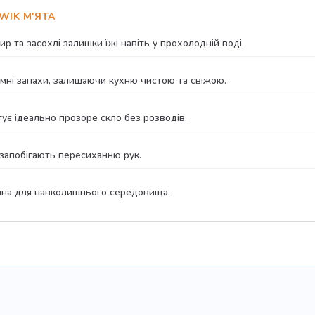
WIK М'ЯТА
та засохлі залишки їжі навіть у прохолодній воді.
мні запахи, залишаючи кухню чистою та свіжою.
тує ідеально прозоре скло без розводів.
 запобігають пересиханню рук.
чна для навколишнього середовища.