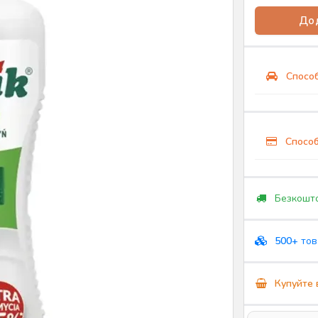
Дод
Способ
Способ
Безкошто
500+
тов
Купуйте 