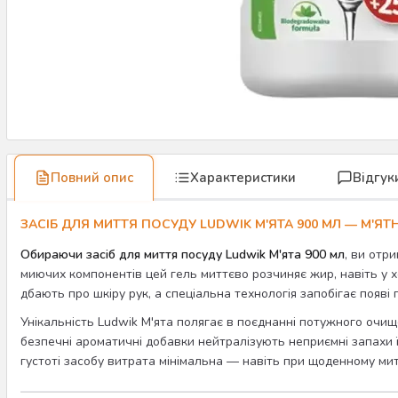
Повний опис
Характеристики
Відгук
ЗАСІБ ДЛЯ МИТТЯ ПОСУДУ LUDWIK М'ЯТА 900 МЛ — М'ЯТН
Обираючи засіб для миття посуду Ludwik М'ята 900 мл
, ви отр
миючих компонентів цей гель миттєво розчиняє жир, навіть у хо
дбають про шкіру рук, а спеціальна технологія запобігає появі 
Унікальність Ludwik М'ята полягає в поєднанні потужного очище
безпечні ароматичні добавки нейтралізують неприємні запахи 
густоті засобу витрата мінімальна — навіть при щоденному мит