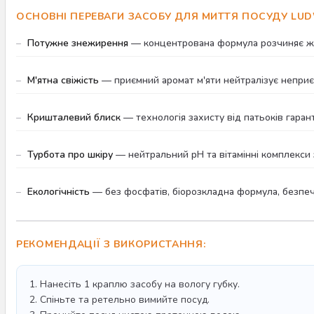
ОСНОВНІ ПЕРЕВАГИ ЗАСОБУ ДЛЯ МИТТЯ ПОСУДУ LUD
Потужне знежирення
— концентрована формула розчиняє жир 
М'ятна свіжість
— приємний аромат м'яти нейтралізує неприє
Кришталевий блиск
— технологія захисту від патьоків гаран
Турбота про шкіру
— нейтральний pH та вітамінні комплекси
Екологічність
— без фосфатів, біорозкладна формула, безпе
РЕКОМЕНДАЦІЇ З ВИКОРИСТАННЯ:
1. Нанесіть 1 краплю засобу на вологу губку.
2. Спіньте та ретельно вимийте посуд.