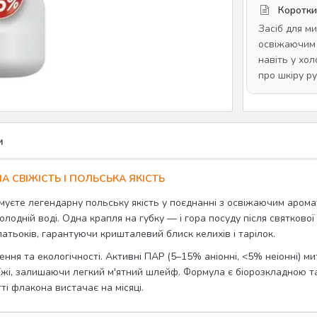
Коротки
Засіб для м
освіжаючим 
навіть у хол
про шкіру р
и
А СВІЖІСТЬ І ПОЛЬСЬКА ЯКІСТЬ
имуєте легендарну польську якість у поєднанні з освіжаючим аромат
лодній воді. Одна крапля на губку — і гора посуду після святкової
патьоків, гарантуючи кришталевий блиск келихів і тарілок.
ння та екологічності. Активні ПАР (5–15% аніонні, <5% неіонні) ми
їжі, залишаючи легкий м'ятний шлейф. Формула є біорозкладною та
ті флакона вистачає на місяці.