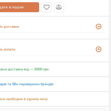
ати в кошик
и доставки
и оплати
вна доставка від —
3000 грн
арів та
50+
перевірених брендів
все необхідне в одному місці