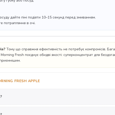
огу губку або посуд.
суду дайте піні подіяти 10–15 секунд перед змиванням.
те потрапляння в очі.
le?
Тому що справжня ефективність не потребує компромісів. Бага
. Morning Fresh поєднує обидві якості: суперконцентрат для бездо
 приємнішим.
RNING FRESH APPLE
і?
у?