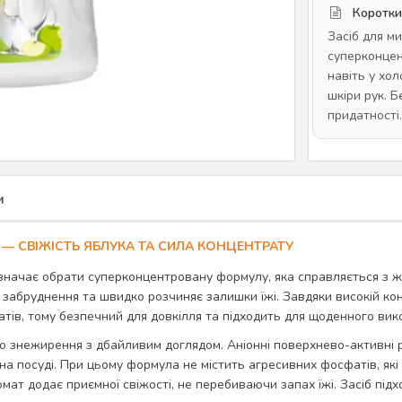
Коротки
Засіб для ми
суперконцен
навіть у хо
шкіри рук. Б
придатності.
и
 — СВІЖІСТЬ ЯБЛУКА ТА СИЛА КОНЦЕНТРАТУ
начає обрати суперконцентровану формулу, яка справляється з жир
у забруднення та швидко розчиняє залишки їжі. Завдяки високій к
фатів, тому безпечний для довкілля та підходить для щоденного вик
ого знежирення з дбайливим доглядом. Аніонні поверхнево-активні 
на посуді. При цьому формула не містить агресивних фосфатів, я
 додає приємної свіжості, не перебиваючи запах їжі. Засіб підходи