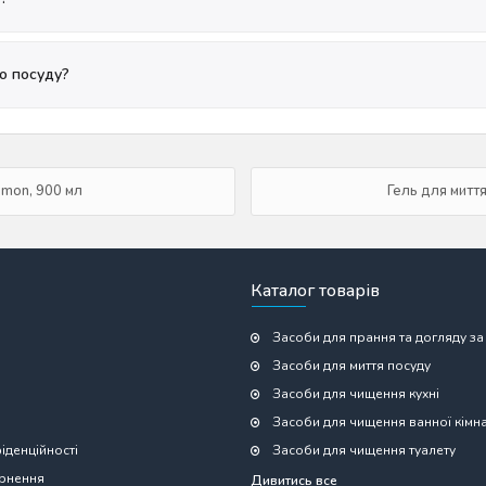
о посуду?
emon, 900 мл
Гель для митт
Каталог товарів
Засоби для прання та догляду за
Засоби для миття посуду
Засоби для чищення кухні
Засоби для чищення ванної кімн
іденційності
Засоби для чищення туалету
ернення
Дивитись все