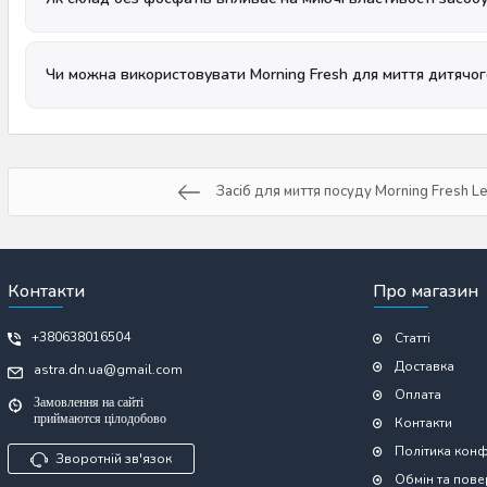
Чи можна використовувати Morning Fresh для миття дитячог
Засіб для миття посуду Morning Fresh L
Контакти
Про магазин
+380638016504
Статті
Доставка
astra.dn.ua@gmail.com
Оплата
Замовлення на сайті
приймаются цілодобово
Контакти
Політика конф
Зворотній зв'язок
Обмін та пов