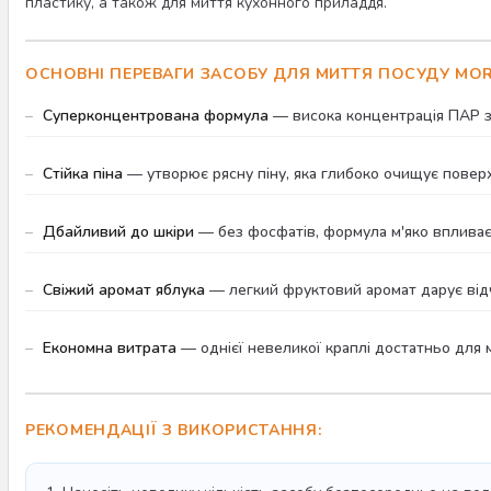
пластику, а також для миття кухонного приладдя.
ОСНОВНІ ПЕРЕВАГИ ЗАСОБУ ДЛЯ МИТТЯ ПОСУДУ MOR
Суперконцентрована формула
— висока концентрація ПАР за
Стійка піна
— утворює рясну піну, яка глибоко очищує поверх
Дбайливий до шкіри
— без фосфатів, формула м'яко впливає 
Свіжий аромат яблука
— легкий фруктовий аромат дарує відчу
Економна витрата
— однієї невеликої краплі достатньо для м
РЕКОМЕНДАЦІЇ З ВИКОРИСТАННЯ: