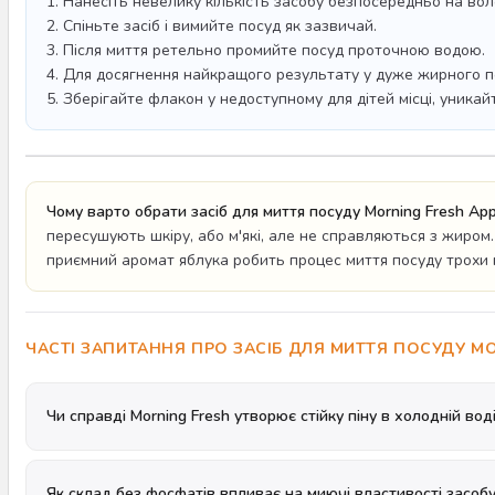
1. Нанесіть невелику кількість засобу безпосередньо на вол
2. Спіньте засіб і вимийте посуд як зазвичай.
3. Після миття ретельно промийте посуд проточною водою.
4. Для досягнення найкращого результату у дуже жирного по
5. Зберігайте флакон у недоступному для дітей місці, уникай
Чому варто обрати засіб для миття посуду Morning Fresh App
пересушують шкіру, або м'які, але не справляються з жиром
приємний аромат яблука робить процес миття посуду трохи
ЧАСТІ ЗАПИТАННЯ ПРО ЗАСІБ ДЛЯ МИТТЯ ПОСУДУ MO
Чи справді Morning Fresh утворює стійку піну в холодній вод
Як склад без фосфатів впливає на миючі властивості засоб