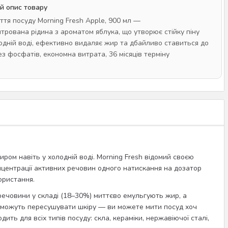
й опис товару
ття посуду Morning Fresh Apple, 900 мл —
трована рідина з ароматом яблука, що утворює стійку піну
лодній воді, ефективно видаляє жир та дбайливо ставиться до
ез фосфатів, економна витрата, 36 місяців терміну
ом навіть у холодній воді. Morning Fresh відомий своєю
онцентрації активних речовин одного натискання на дозатор
ористання.
речовини у складі (18–30%) миттєво емульгують жир, а
кі можуть пересушувати шкіру — ви можете мити посуд хоч
ть для всіх типів посуду: скла, кераміки, нержавіючої сталі,