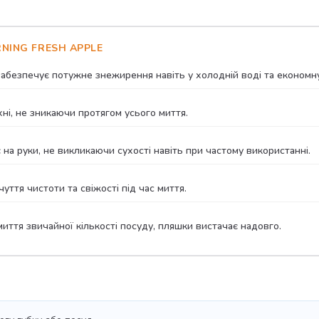
NING FRESH APPLE
безпечує потужне знежирення навіть у холодній воді та економну
ні, не зникаючи протягом усього миття.
на руки, не викликаючи сухості навіть при частому використанні.
ття чистоти та свіжості під час миття.
иття звичайної кількості посуду, пляшки вистачає надовго.