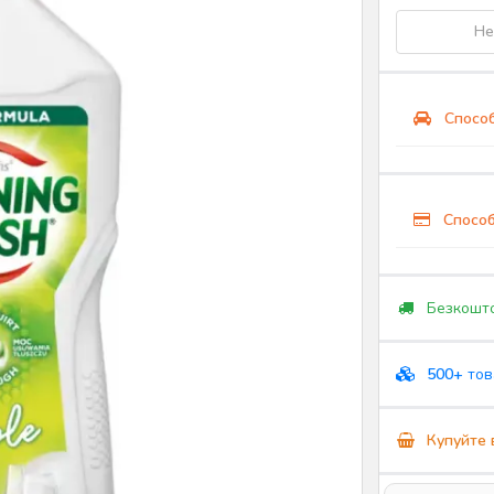
Не
Способ
Способ
Безкошто
500+
тов
Купуйте 