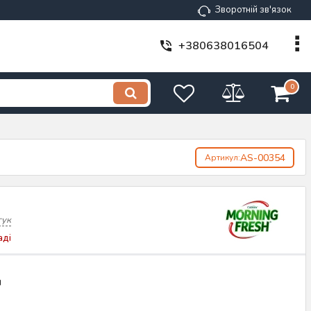
Зворотній зв'язок
+380638016504
0
AS-00354
Артикул:
гук
аді
н