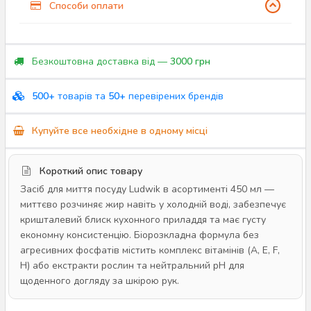
Способи оплати
Безкоштовна доставка від —
3000 грн
500+
товарів та
50+
перевірених брендів
Купуйте все необхідне в одному місці
Короткий опис товару
Засіб для миття посуду Ludwik в асортименті 450 мл —
миттєво розчиняє жир навіть у холодній воді, забезпечує
кришталевий блиск кухонного приладдя та має густу
економну консистенцію. Біорозкладна формула без
агресивних фосфатів містить комплекс вітамінів (A, E, F,
H) або екстракти рослин та нейтральний pH для
щоденного догляду за шкірою рук.