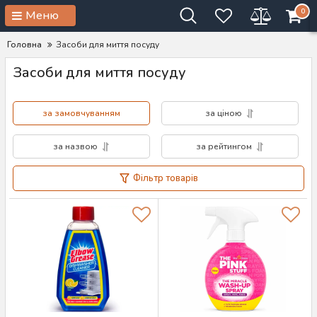
0
Меню
Головна
Засоби для миття посуду
Засоби для миття посуду
за замовчуванням
за ціною
за назвою
за рейтингом
Фільтр товарів