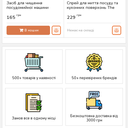
Засіб для чищення
Спрей для миття посуду та
посудомийної машини
кухонних поверхонь The
Elbow Grease Лимон, 250 мл
Pink Stuff Wash-Up Spray,
грн
грн
500 мл
165
229
Артикул:
AS-00044
Артикул:
AS-00528
В кошик
Немає на складі
500+ товарів у наявності
50+ перевірених брендів
Безкоштовна доставка від
Замов все в одному місці
3000 грн