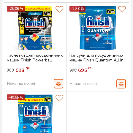
-25.06 %
-29.8 %
Таблетки для посудомийних
Капсули для посудомийних
машин Finish Powerball
машин Finish Quantum All in
Quantum Max, 50 шт
1, 60 штук
грн
грн
598
695
798
990
Артикул:
AS-00675
Артикул:
AS-00438
Немає на складі
Немає на складі
-40.65 %