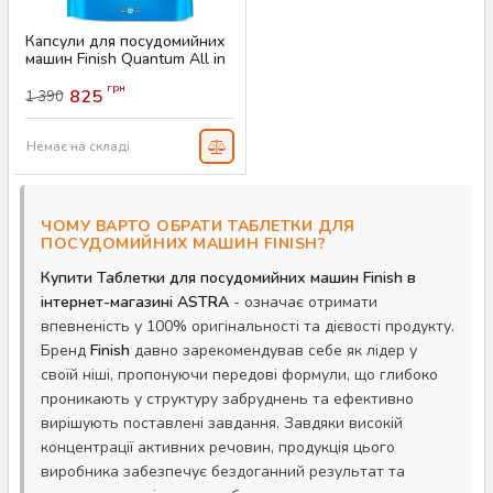
Капсули для посудомийних
машин Finish Quantum All in
1, 80 штук
грн
825
1 390
Артикул:
AS-00437
Немає на складі
ЧОМУ ВАРТО ОБРАТИ ТАБЛЕТКИ ДЛЯ
ПОСУДОМИЙНИХ МАШИН FINISH?
Купити Таблетки для посудомийних машин Finish в
інтернет-магазині ASTRA
- означає отримати
впевненість у 100% оригінальності та дієвості продукту.
Бренд
Finish
давно зарекомендував себе як лідер у
своїй ніші, пропонуючи передові формули, що глибоко
проникають у структуру забруднень та ефективно
вирішують поставлені завдання. Завдяки високій
концентрації активних речовин, продукція цього
виробника забезпечує бездоганний результат та