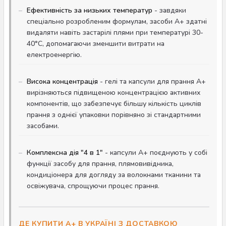
Ефективність за низьких температур
- завдяки
спеціально розробленим формулам, засоби A+ здатні
видаляти навіть застарілі плями при температурі 30-
40°C, допомагаючи зменшити витрати на
електроенергію.
Висока концентрація
- гелі та капсули для прання A+
вирізняються підвищеною концентрацією активних
компонентів, що забезпечує більшу кількість циклів
прання з однієї упаковки порівняно зі стандартними
засобами.
Комплексна дія "4 в 1"
- капсули A+ поєднують у собі
функції засобу для прання, плямовивідника,
кондиціонера для догляду за волокнами тканини та
освіжувача, спрощуючи процес прання.
ДЕ КУПИТИ A+ В УКРАЇНІ З ДОСТАВКОЮ