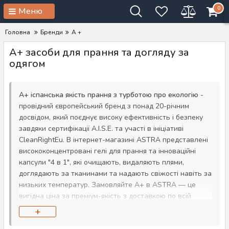
0
Меню
Головна
Бренди
A +
A+ засоби для прання та догляду за
одягом
A+ іспанська якість прання з турботою про екологію
-
провідний європейський бренд з понад 20-річним
досвідом, який поєднує високу ефективність і безпеку
завдяки сертифікації A.I.S.E. та участі в ініціативі
CleanRightEu. В інтернет-магазині ASTRA представлені
висококонцентровані гелі для прання та інноваційні
капсули "4 в 1", які очищають, видаляють плями,
доглядають за тканинами та надають свіжості навіть за
низьких температур. Замовляйте A+ в ASTRA — це
вигідна ціна за преміум-якість з доставкою по всій
Україні.
+