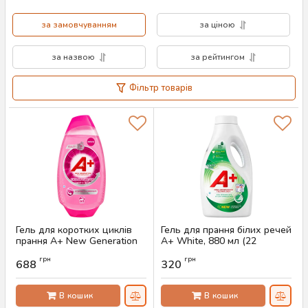
за замовчуванням
за ціною
за назвою
за рейтингом
Фільтр товарів
Гель для коротких циклів
Гель для прання білих речей
прання A+ New Generation
A+ White, 880 мл (22
Technology захист від
прання)
грн
грн
катишків та відновлення
688
320
Артикул:
AS-00534
тканин, 1.575 л (60 прань)
Артикул:
AS-00841
В кошик
В кошик