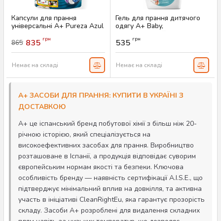
Капсули для прання
Гель для прання дитячого
універсальні A+ Pureza Azul
одягу A+ Baby,
4in1, 56 шт
гіпоалергенний 2.46 л (56
грн
грн
прань)
835
535
865
Артикул:
AS-00145
Артикул:
AS-00001
Немає на складі
Немає на складі
A+ ЗАСОБИ ДЛЯ ПРАННЯ: КУПИТИ В УКРАЇНІ З
ДОСТАВКОЮ
A+ це іспанський бренд побутової хімії з більш ніж 20-
річною історією, який спеціалізується на
високоефективних засобах для прання. Виробництво
розташоване в Іспанії, а продукція відповідає суворим
європейським нормам якості та безпеки. Ключова
особливість бренду — наявність сертифікації A.I.S.E., що
підтверджує мінімальний вплив на довкілля, та активна
участь в ініціативі CleanRightEu, яка гарантує прозорість
складу. Засоби A+ розроблені для видалення складних