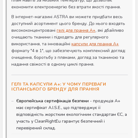
плям навіть за низьких температур, що дозволяє
економити електроенергію без втрати якості прання.
В інтернет-магазині ASTRA ви можете придбати весь
доступний асортимент цього бренду. До нього входять
висококонцентровані
гелі для прання A+
, які дбайливо
очищають тканини і підходять для регулярного
використання, та інноваційні
капсули для прання A+
формату "4 в 1", що забезпечують комплексний догляд:
очищення, боротьбу з плямами, догляд за тканиною та
надання свіжості в одному циклі прання.
ГЕЛІ ТА КАПСУЛИ A+: У ЧОМУ ПЕРЕВАГИ
ІСПАНСЬКОГО БРЕНДУ ДЛЯ ПРАННЯ
Європейська сертифікація безпеки
- продукція A+
має сертифікат A.I.S.E., що підтверджує її
відповідність жорстким екологічним стандартам ЄС, а
участь у CleanRightEu гарантує безпечний і
перевірений склад.