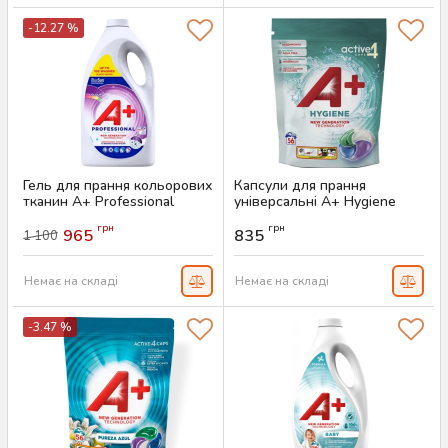
-12.27 %
Гель для прання кольорових
Капсули для прання
тканин A+ Professional
універсальні A+ Hygiene
Colour 4.62 л (102 прання)
4in1, 56 шт
грн
грн
965
835
1 100
Артикул:
AS-00444
Артикул:
AS-00150
Немає на складі
Немає на складі
-3.47 %