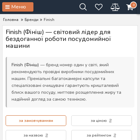
0
Меню
Головна
Бренди
Finish
Finish (Фініш) — світовий лідер для
бездоганної роботи посудомийної
машини
Finish (Фініш)
— бренд номер один у світі, який
рекомендують провідні виробники посудомийних
машин. Преміальні багатокамерні капсули та
спеціалізовані очищувачі гарантують кришталевий
блиск вашого посуду, миттєве розщеплення жиру та
надійний догляд за самою технікою.
за замовчуванням
за ціною
за назвою
за рейтингом