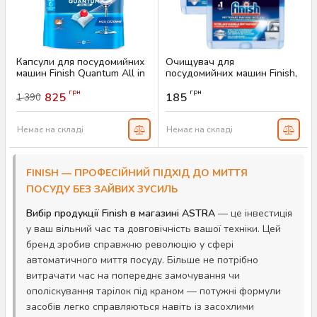
Капсули для посудомийних
Очищувач для
машин Finish Quantum All in
посудомийних машин Finish,
1, 80 штук
250 мл
грн
грн
825
185
1 390
Артикул:
AS-00437
Артикул:
AS-00045
Немає на складі
Немає на складі
FINISH — ПРОФЕСІЙНИЙ ПІДХІД ДО МИТТЯ
ПОСУДУ БЕЗ ЗАЙВИХ ЗУСИЛЬ
Вибір продукції Finish в магазині ASTRA
— це інвестиція
у ваш вільний час та довговічність вашої техніки. Цей
бренд зробив справжню революцію у сфері
автоматичного миття посуду. Більше не потрібно
витрачати час на попереднє замочування чи
ополіскування тарілок під краном — потужні формули
засобів легко справляються навіть із засохлими