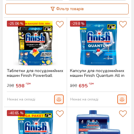
Фільтр товарів
-25.06 %
-29.8 %
Таблетки для посудомийних
Капсули для посудомийних
машин Finish Powerball
машин Finish Quantum All in
Quantum Max, 50 шт
1, 60 штук
грн
грн
598
695
798
990
Артикул:
AS-00675
Артикул:
AS-00438
Немає на складі
Немає на складі
-40.65 %