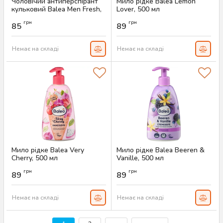
Чоловічий антиперспірант
Мило рідке Balea Lemon
кульковий Balea Men Fresh,
Lover, 500 мл
50 мл
Артикул:
AS-00353
грн
грн
85
89
Артикул:
AS-00481
Немає на складі
Немає на складі
Мило рідке Balea Very
Мило рідке Balea Beeren &
Cherry, 500 мл
Vanille, 500 мл
Артикул:
AS-00351
Артикул:
AS-00350
грн
грн
89
89
Немає на складі
Немає на складі