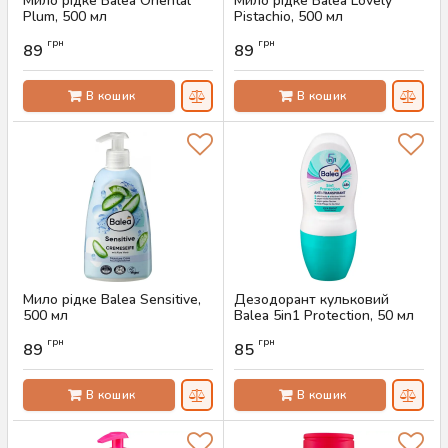
Мило рідке Balea Oriental
Мило рідке Balea Lovely
Plum, 500 мл
Pistachio, 500 мл
Артикул:
AS-00352
Артикул:
AS-00349
грн
грн
89
89
В кошик
В кошик
Мило рідке Balea Sensitive,
Дезодорант кульковий
500 мл
Balea 5in1 Protection, 50 мл
Артикул:
AS-00347
Артикул:
AS-00340
грн
грн
89
85
В кошик
В кошик