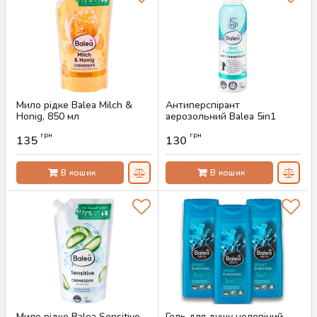
Мило рідке Balea Milch &
Антиперспірант
Honig, 850 мл
аерозольний Balea 5in1
Protection, 200 мл
Артикул:
AS-00769
грн
грн
135
130
Артикул:
AS-00725
В кошик
В кошик
Мило рідке Balea Sensitive,
Гель для душу чоловічий