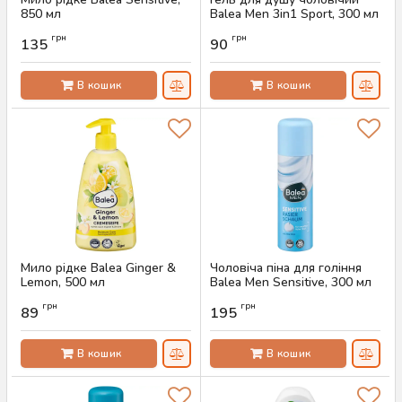
850 мл
Balea Men 3in1 Sport, 300 мл
Артикул:
AS-00664
Артикул:
AS-00622
грн
грн
135
90
В кошик
В кошик
Мило рідке Balea Ginger &
Чоловіча піна для гоління
Lemon, 500 мл
Balea Men Sensitive, 300 мл
Артикул:
AS-00588
Артикул:
AS-00570
грн
грн
89
195
В кошик
В кошик