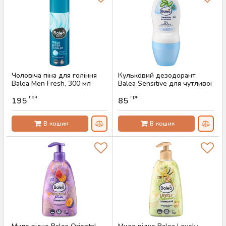
Чоловіча піна для гоління
Кульковий дезодорант
Balea Men Fresh, 300 мл
Balea Sensitive для чутливої
шкіри, 50 мл
Артикул:
AS-00569
грн
грн
195
85
Артикул:
AS-00480
В кошик
В кошик