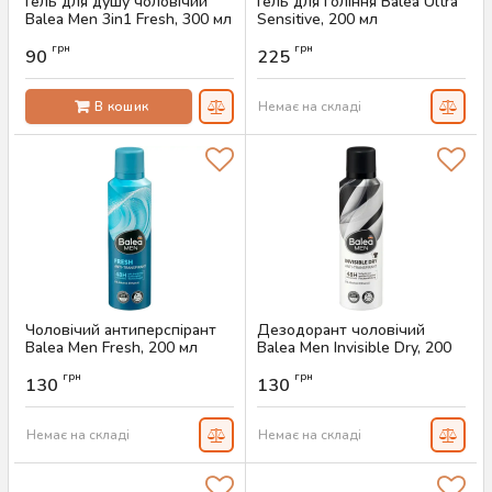
Гель для душу чоловічий
Гель для гоління Balea Ultra
Balea Men 3in1 Fresh, 300 мл
Sensitive, 200 мл
Артикул:
AS-00303
Артикул:
AS-00568
грн
грн
90
225
В кошик
Немає на складі
Чоловічий антиперспірант
Дезодорант чоловічий
Balea Men Fresh, 200 мл
Balea Men Invisible Dry, 200
мл
Артикул:
AS-00566
грн
грн
130
130
Артикул:
AS-00565
Немає на складі
Немає на складі