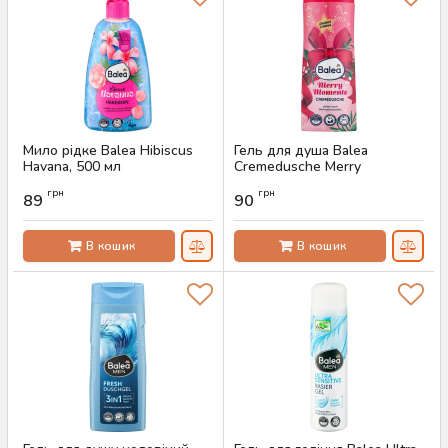
Мило рідке Balea Hibiscus
Гель для душа Balea
Havana, 500 мл
Cremedusche Merry
Moments, 300 мл
Артикул:
AS-00336
грн
грн
89
90
Артикул:
AS-00307
В кошик
В кошик