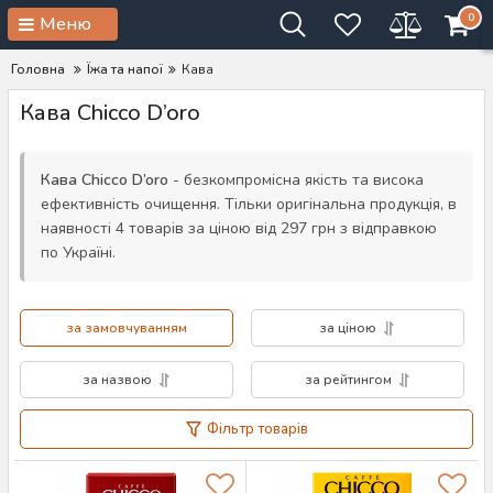
0
Меню
Головна
Їжа та напої
Кава
Кава Chicco D’oro
Кава Chicco D’oro
- безкомпромісна якість та висока
ефективність очищення. Тільки оригінальна продукція, в
наявності 4 товарів за ціною від 297 грн з відправкою
по Україні.
за замовчуванням
за ціною
за назвою
за рейтингом
Фільтр товарів