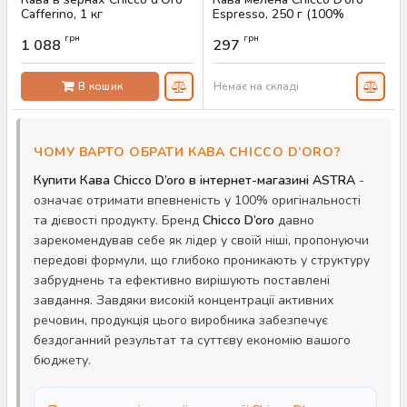
Cafferino, 1 кг
Espresso, 250 г (100%
арабіка)
Артикул:
AS-00742
грн
грн
1 088
297
Артикул:
AS-00751
В кошик
Немає на складі
ЧОМУ ВАРТО ОБРАТИ КАВА CHICCO D’ORO?
Купити Кава Chicco D’oro в інтернет-магазині ASTRA
-
означає отримати впевненість у 100% оригінальності
та дієвості продукту. Бренд
Chicco D’oro
давно
зарекомендував себе як лідер у своїй ніші, пропонуючи
передові формули, що глибоко проникають у структуру
забруднень та ефективно вирішують поставлені
завдання. Завдяки високій концентрації активних
речовин, продукція цього виробника забезпечує
бездоганний результат та суттєву економію вашого
бюджету.