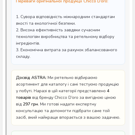
Переваги оригінальної продукції Chicco D’oro:
1. Сувора відповідність міжнародним стандартам
якості та екологічної безпеки.
2. Висока ефективність завдяки сучасним
технологіям виробництва та ретельному відбору
інгредієнтів.
3. Економічна витрата за рахунок збалансованого
складу.
Досвід ASTRA:
Ми ретельно відбираємо
асортимент для каталогу і самі тестуємо продукцію
у побуті. Наразі в цій категорії представлено
4
товарів
від бренду Chicco D’oro за вигідною ціною
від
297 грн
. Ми готові надати експертну
консультацію та допомогти підібрати саме той
засіб, який найкраще впорається з вашою задачею.