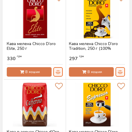
Кава мелена Chicco D’oro
Кава мелена Chicco D’oro
Elite, 250 г
Тradition, 250 г (100%
арабіка)
Артикул:
AS-00752
грн
грн
330
297
Артикул:
AS-00750
В кошик
В кошик
Кава в зернах Chicco d'Oro
Кава мелена Chicco D’oro