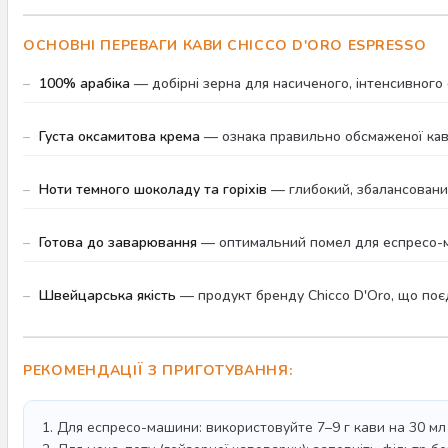
ОСНОВНІ ПЕРЕВАГИ КАВИ CHICCO D'ORO ESPRESSO
100% арабіка
— добірні зерна для насиченого, інтенсивного 
Густа оксамитова крема
— ознака правильно обсмаженої кави
Ноти темного шоколаду та горіхів
— глибокий, збалансований
Готова до заварювання
— оптимальний помел для еспресо-ма
Швейцарська якість
— продукт бренду Chicco D'Oro, що поєдн
РЕКОМЕНДАЦІЇ З ПРИГОТУВАННЯ:
1. Для еспресо-машини: використовуйте 7–9 г кави на 30 мл