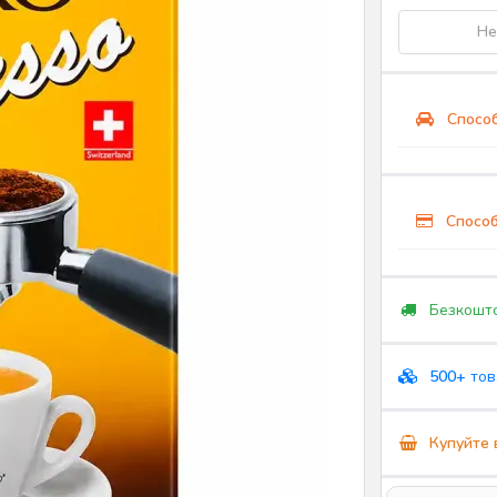
Не
Способ
Способ
Безкошто
500+
тов
Купуйте 