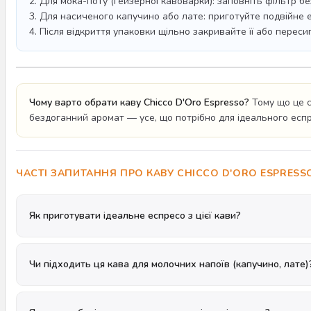
2. Для мока-поту (гейзерної кавоварки): заповніть фільтр бе
3. Для насиченого капучино або лате: приготуйте подвійне 
4. Після відкриття упаковки щільно закривайте її або перес
Чому варто обрати каву Chicco D'Oro Espresso?
Тому що це с
бездоганний аромат — усе, що потрібно для ідеального есп
ЧАСТІ ЗАПИТАННЯ ПРО КАВУ CHICCO D'ORO ESPRESS
Як приготувати ідеальне еспресо з цієї кави?
Чи підходить ця кава для молочних напоїв (капучино, лате)