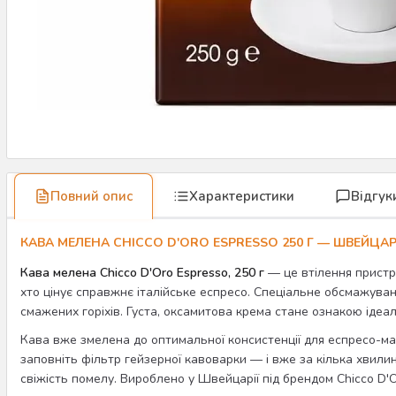
Повний опис
Характеристики
Відгук
КАВА МЕЛЕНА CHICCO D'ORO ESPRESSO 250 Г — ШВЕЙЦ
Кава мелена Chicco D'Oro Espresso, 250 г
— це втілення пристр
хто цінує справжнє італійське еспресо. Спеціальне обсмажуван
смажених горіхів. Густа, оксамитова крема стане ознакою ідеа
Кава вже змелена до оптимальної консистенції для еспресо-ма
заповніть фільтр гейзерної кавоварки — і вже за кілька хвил
свіжість помелу. Вироблено у Швейцарії під брендом Chicco D'