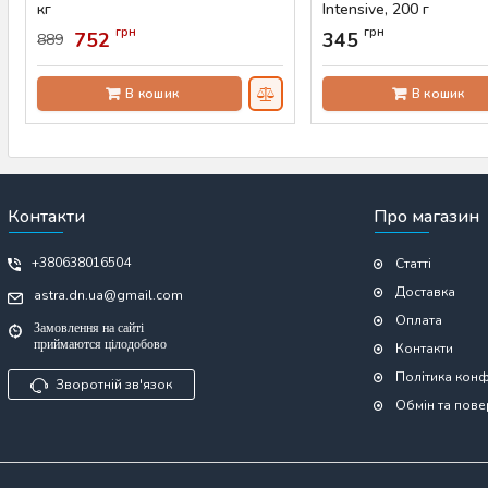
кг
Intensive, 200 г
Артикул:
AS-00733
Артикул:
AS-00758
грн
грн
752
345
889
В кошик
В кошик
Контакти
Про магазин
+380638016504
Статті
Доставка
astra.dn.ua@gmail.com
Оплата
Замовлення на сайті
приймаются цілодобово
Контакти
Політика конф
Зворотній зв'язок
Обмін та пов