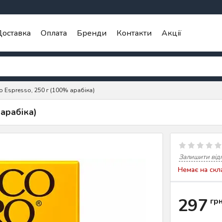
оставка
Оплата
Бренди
Контакти
Акції
o Espresso, 250 г (100% арабіка)
 арабіка)
Залишити від
Немає на скл
297
гр