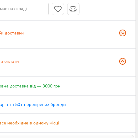
має на складі
и доставки
и оплати
вна доставка від —
3000 грн
арів та
50+
перевірених брендів
все необхідне в одному місці