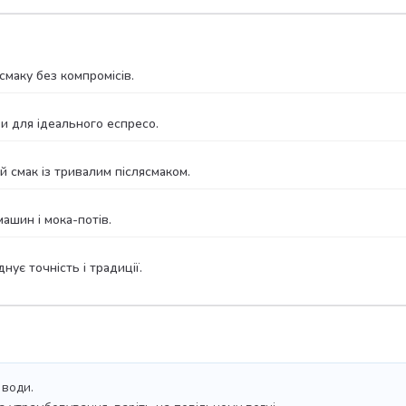
смаку без компромісів.
 для ідеального еспресо.
 смак із тривалим післясмаком.
шин і мока-потів.
ує точність і традиції.
 води.