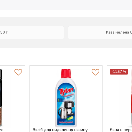
250 г
Кава мелена Ch
-11.57 %
re
Засіб для видалення накипу
Кава в зерн