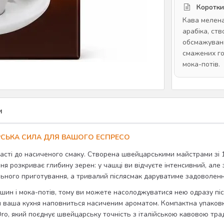
Коротки
Кава мелена
арабіка, ст
обсмажуванн
смажених го
мока-потів.
и
АРСЬКА СИЛА ДЛЯ ВАШОГО ЕСПРЕСО
асті до насиченого смаку. Створена швейцарськими майстрами зі 1
ня розкриває глибину зерен: у чашці ви відчуєте інтенсивний, ал
льного приготування, а тривалий післясмак даруватиме задоволенн
шин і мока-потів, тому ви можете насолоджуватися нею одразу післ
ин ваша кухня наповниться насиченим ароматом. Компактна упаковк
Oro, який поєднує швейцарську точність з італійською кавовою тра