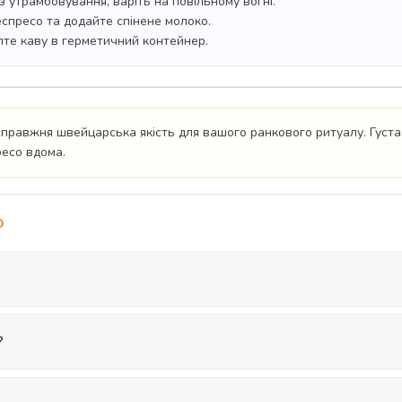
з утрамбовування, варіть на повільному вогні.
еспресо та додайте спінене молоко.
ипте каву в герметичний контейнер.
правжня швейцарська якість для вашого ранкового ритуалу. Густа 
ресо вдома.
O
?