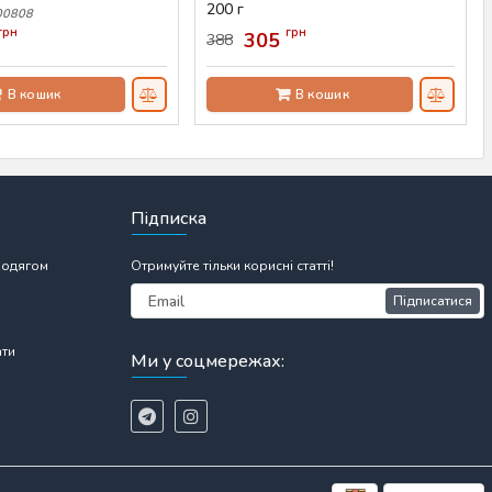
200 г
00808
Артикул:
AS-00760
грн
грн
305
388
В кошик
В кошик
Підписка
 одягом
Отримуйте тільки корисні статті!
Підписатися
ати
Ми у соцмережах: