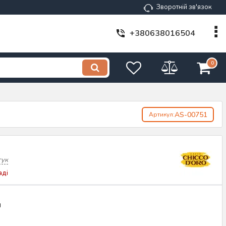
Зворотній зв'язок
+380638016504
0
AS-00751
Артикул:
гук
аді
н