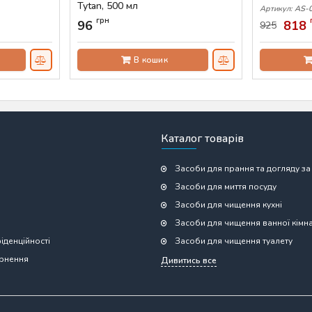
Tytan, 500 мл
Артикул:
AS-
Артикул:
AS-00530
грн
96
818
925
В кошик
Каталог товарів
Засоби для прання та догляду за
Засоби для миття посуду
Засоби для чищення кухні
Засоби для чищення ванної кімн
іденційності
Засоби для чищення туалету
ернення
Дивитись все