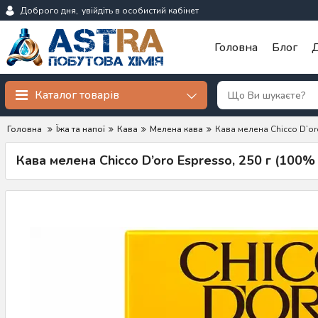
Доброго дня,
увійдіть в особистий кабінет
Головна
Блог
Д
Каталог товарів
Головна
Їжа та напої
Кава
Мелена кава
Кава мелена Chicco D’or
Кава мелена Chicco D’oro Espresso, 250 г (100%