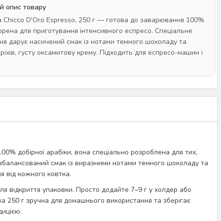
й опис товару
 Chicco D'Oro Espresso, 250 г — готова до заварювання 100%
ворена для приготування інтенсивного еспресо. Спеціальне
я дарує насичений смак із нотами темного шоколаду та
ріхів, густу оксамитову крему. Підходить для еспресо-машин і
00% добірної арабіки, вона спеціально розроблена для тих,
е збалансований смак із виразними нотами темного шоколаду та
я від кожного ковтка.
я відкриття упаковки. Просто додайте 7–9 г у холдер або
а 250 г зручна для домашнього використання та зберігає
дицією.