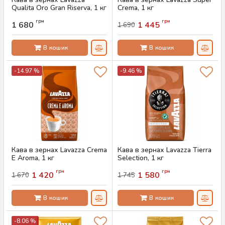
Qualita Oro Gran Riserva, 1 кг
Crema, 1 кг
Артикул:
AS-00830
Артикул:
AS-00764
грн
грн
1 680
1 445
1 690
В кошик
В кошик
-14.97 %
-9.46 %
Кава в зернах Lavazza Crema
Кава в зернах Lavazza Tierra
E Aroma, 1 кг
Selection, 1 кг
Артикул:
AS-00763
Артикул:
AS-00762
грн
грн
1 420
1 580
1 670
1 745
В кошик
В кошик
-8.06 %