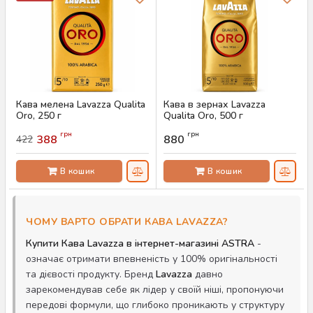
Кава мелена Lavazza Qualita
Кава в зернах Lavazza
Oro, 250 г
Qualita Oro, 500 г
Артикул:
AS-00753
Артикул:
AS-00743
грн
грн
388
880
422
В кошик
В кошик
ЧОМУ ВАРТО ОБРАТИ КАВА LAVAZZA?
Купити Кава Lavazza в інтернет-магазині ASTRA
-
означає отримати впевненість у 100% оригінальності
та дієвості продукту. Бренд
Lavazza
давно
зарекомендував себе як лідер у своїй ніші, пропонуючи
передові формули, що глибоко проникають у структуру