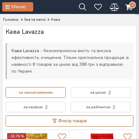
0
Меню
Головна
Їжа та напої
Кава
Кава Lavazza
Кава Lavazza
- безкомпромісна якість та висока
ефективність очищення. Тільки оригінальна продукція, в
наявності 8 товарів за ціною від 388 грн з відправкою
по Україні.
за замовчуванням
за ціною
за назвою
за рейтингом
Фільтр товарів
-16.76 %