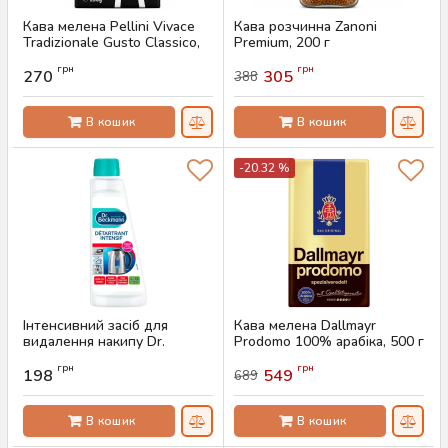
Кава мелена Pellini Vivace
Кава розчинна Zanoni
Tradizionale Gusto Classico,
Premium, 200 г
250 г
Артикул:
AS-00760
грн
грн
270
305
388
Артикул:
AS-00759
В кошик
В кошик
-20.32 %
Інтенсивний засіб для
Кава мелена Dallmayr
видалення накипу Dr.
Prodomo 100% арабіка, 500 г
Beckmann, 250 мл
Артикул:
AS-00741
грн
грн
198
549
689
Артикул:
AS-00662
В кошик
В кошик