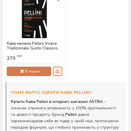
Кава мелена Pellini Vivace
Tradizionale Gusto Classico,
250 г
грн
270
Артикул:
AS-00759
В кошик
ЧОМУ ВАРТО ОБРАТИ КАВА PELLINI?
Купити Кава Pellini в інтернет-магазині ASTRA
-
означає отримати впевненість у 100% оригінальності
та дієвості продукту. Бренд
Pellini
давно
зарекомендував себе як лідер у своїй ніші, пропонуючи
передові формули, що глибоко проникають у структуру