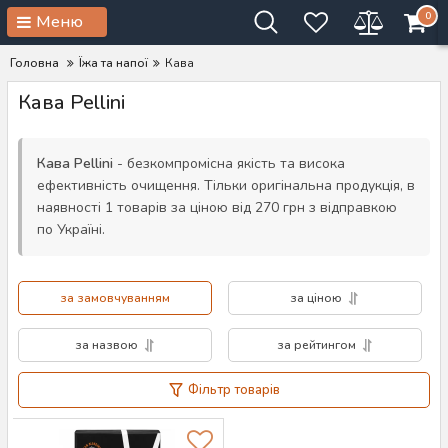
0
Меню
Головна
Їжа та напої
Кава
Кава Pellini
Кава Pellini
- безкомпромісна якість та висока
ефективність очищення. Тільки оригінальна продукція, в
наявності 1 товарів за ціною від 270 грн з відправкою
по Україні.
за замовчуванням
за ціною
за назвою
за рейтингом
Фільтр товарів