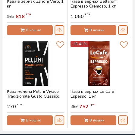
Кава в зернах Zanoni Vero, 1
Кава в зернах Bellarom
кг
Espresso Cremoso, 1 кг
Артикул:
AS-00808
Артикул:
AS-00767
грн
грн
818
1 060
925
В кошик
В кошик
-15.41 %
Кава мелена Pellini Vivace
Кава в зернах Le Cafe
Tradizionale Gusto Classico,
Espesso, 1 кг
250 г
Артикул:
AS-00733
грн
грн
270
752
889
Артикул:
AS-00759
В кошик
В кошик