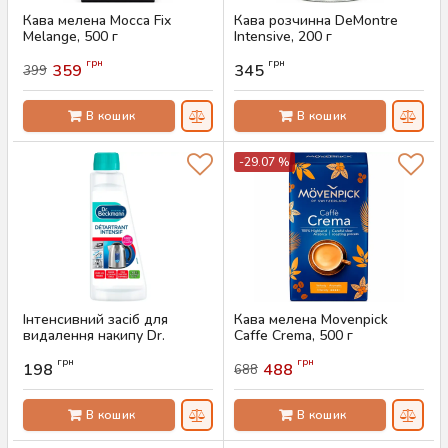
Кава мелена Mocca Fix
Кава розчинна DeMontre
Melange, 500 г
Intensive, 200 г
Артикул:
AS-00828
Артикул:
AS-00758
грн
грн
359
345
399
В кошик
В кошик
-29.07 %
Інтенсивний засіб для
Кава мелена Movenpick
видалення накипу Dr.
Caffe Crema, 500 г
Beckmann, 250 мл
Артикул:
AS-00736
грн
грн
198
488
688
Артикул:
AS-00662
В кошик
В кошик