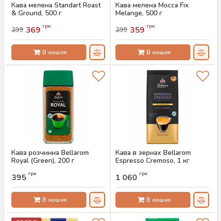
Кава мелена Standart Roast
Кава мелена Mocca Fix
& Ground, 500 г
Melange, 500 г
Артикул:
AS-00829
Артикул:
AS-00828
грн
грн
369
359
399
399
В кошик
В кошик
Кава розчинна Bellarom
Кава в зернах Bellarom
Royal (Green), 200 г
Espresso Cremoso, 1 кг
Артикул:
AS-00768
Артикул:
AS-00767
грн
грн
395
1 060
В кошик
В кошик