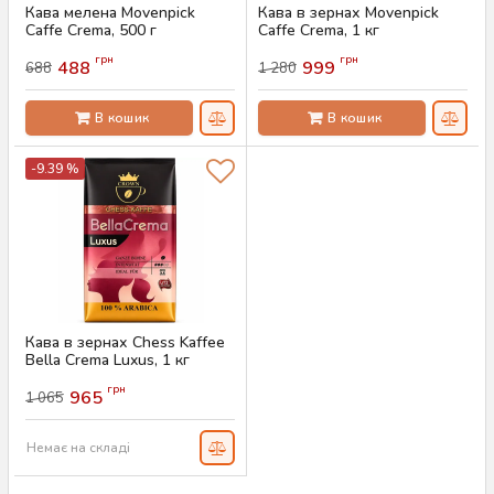
Кава мелена Movenpick
Кава в зернах Movenpick
Caffe Crema, 500 г
Caffe Crema, 1 кг
Артикул:
AS-00736
Артикул:
AS-00735
грн
грн
488
999
688
1 280
В кошик
В кошик
-9.39 %
Кава в зернах Chess Kaffee
Bella Crema Luxus, 1 кг
Артикул:
AS-00761
грн
965
1 065
Немає на складі