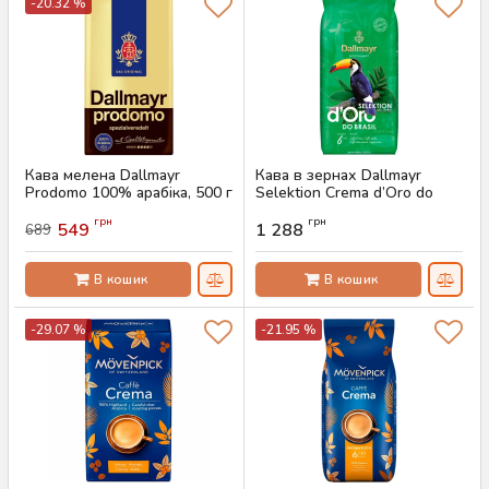
-20.32 %
Кава мелена Dallmayr
Кава в зернах Dallmayr
Prodomo 100% арабіка, 500 г
Selektion Crema d’Oro do
Brasil, 1кг
Артикул:
AS-00741
грн
грн
549
1 288
689
Артикул:
AS-00740
В кошик
В кошик
-29.07 %
-21.95 %