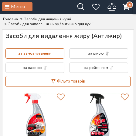
0
Меню
Головна
Засоби для чищення кухні
Засоби для видалення жиру / антижир для кухні
Засоби для видалення жиру (Антижир)
за замовчуванням
за ціною
за назвою
за рейтингом
Фільтр товарів