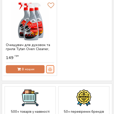
Очищувач для духовок та
гриля Tytan Oven Cleaner,
500 мл
грн
149
Артикул:
AS-00048
В кошик
500+ товарів у наявності
50+ перевірених брендів