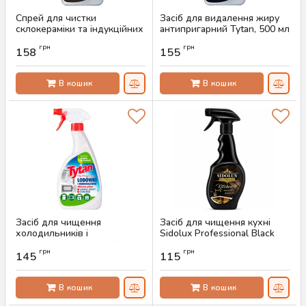
Спрей для чистки
Засіб для видалення жиру
склокераміки та індукційних
антипригарний Tytan, 500 мл
плит Tytan, 500 мл
Артикул:
AS-00478
грн
грн
158
155
Артикул:
AS-00625
В кошик
В кошик
Засіб для чищення
Засіб для чищення кухні
холодильників і
Sidolux Professional Black
мікрохвильових печей Tytan
Kitchen Cleaner, 500 мл
грн
грн
500 мл
145
115
Артикул:
AS-00058
Артикул:
AS-00477
В кошик
В кошик