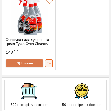
Очищувач для духовок та
гриля Tytan Oven Cleaner,
500 мл
грн
149
Артикул:
AS-00048
В кошик
500+ товарів у наявності
50+ перевірених брендів