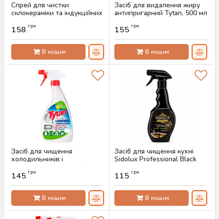
Спрей для чистки
Засіб для видалення жиру
склокераміки та індукційних
антипригарний Tytan, 500 мл
плит Tytan, 500 мл
Артикул:
AS-00478
грн
грн
158
155
Артикул:
AS-00625
В кошик
В кошик
Засіб для чищення
Засіб для чищення кухні
холодильників і
Sidolux Professional Black
мікрохвильових печей Tytan
Kitchen Cleaner, 500 мл
грн
грн
500 мл
145
115
Артикул:
AS-00058
Артикул:
AS-00477
В кошик
В кошик