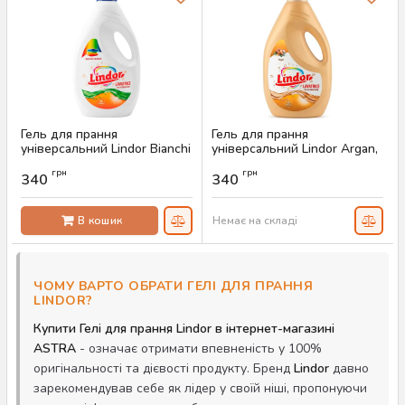
Гель для прання
Гель для прання
універсальний Lindor Bianchi
універсальний Lindor Argan,
e Colorati, 3 л (50 прань)
3 л (50 прань)
грн
грн
340
340
Артикул:
AS-00525
Артикул:
AS-00524
В кошик
Немає на складі
ЧОМУ ВАРТО ОБРАТИ ГЕЛІ ДЛЯ ПРАННЯ
LINDOR?
Купити Гелі для прання Lindor в інтернет-магазині
ASTRA
- означає отримати впевненість у 100%
оригінальності та дієвості продукту. Бренд
Lindor
давно
зарекомендував себе як лідер у своїй ніші, пропонуючи