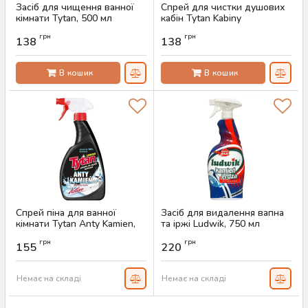
Засіб для чищення ванної
Спрей для чистки душових
кімнати Tytan, 500 мл
кабін Tytan Kabiny
Prysznicowe, 500 г
Артикул:
AS-00476
грн
грн
138
138
Артикул:
AS-00069
В кошик
В кошик
Спрей піна для ванної
Засіб для видалення вапна
кімнати Tytan Anty Kamien,
та іржі Ludwik, 750 мл
500 мл
Артикул:
AS-00360
грн
грн
155
220
Артикул:
AS-00822
Немає на складі
Немає на складі