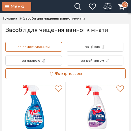
0
Меню
Головна
Засоби для чищення ванної кімнати
Засоби для чищення ванної кімнати
за замовчуванням
за ціною
за назвою
за рейтингом
Фільтр товарів