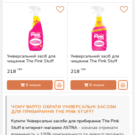
Універсальний засіб для
Універсальний засіб для
чищення The Pink Stuff
чищення The Pink Stuff
Multi-Purpose Cleaner, 750
Multi-Purpose Cleaner, 850
грн
грн
мл
мл
218
218
Артикул:
AS-00550
Артикул:
AS-00549
В кошик
В кошик
ЧОМУ ВАРТО ОБРАТИ УНІВЕРСАЛЬНІ ЗАСОБИ
ДЛЯ ПРИБИРАННЯ THE PINK STUFF?
Купити Універсальні засоби для прибирання The Pink
Stuff в інтернет-магазині ASTRA
- означає отримати
впевненість у 100% оригінальності та дієвості продукту.