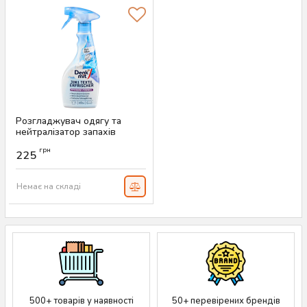
Розгладжувач одягу та
нейтралізатор запахів
Denkmit 3в1 Pure Cotton,
грн
500 мл
225
Артикул:
AS-00694
Немає на складі
500+ товарів у наявності
50+ перевірених брендів