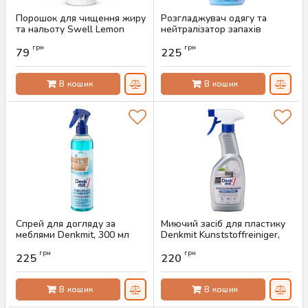
Порошок для чищення жиру
Розгладжувач одягу та
та нальоту Swell Lemon
нейтралізатор запахів
Soda, 500 г
Denkmit 3в1, 500 мл
грн
грн
79
225
Артикул:
AS-00809
Артикул:
AS-00595
В кошик
В кошик
Спрей для догляду за
Миючий засіб для пластику
меблями Denkmit, 300 мл
Denkmit Kunststoffreiniger,
500 мл
Артикул:
AS-00556
грн
грн
225
220
Артикул:
AS-00513
В кошик
В кошик