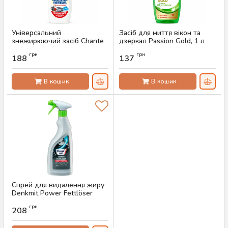
Універсальний
Засіб для миття вікон та
знежирюючий засіб Chante
дзеркал Passion Gold, 1 л
Clair Marseille, 600 мл
Артикул:
AS-00543
грн
грн
188
137
Артикул:
AS-00516
В кошик
В кошик
Спрей для видалення жиру
Denkmit Power Fettlöser
Kraft-Formel 750 мл
грн
208
Артикул:
AS-00052