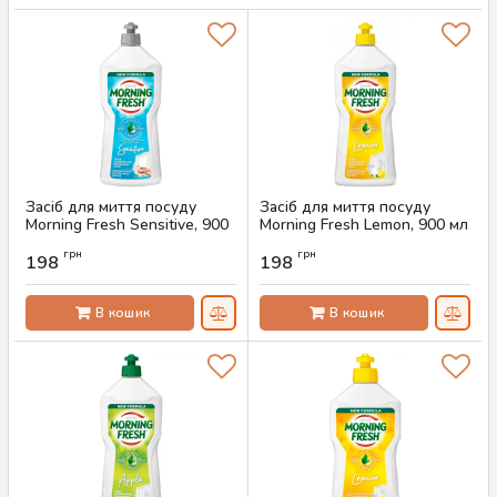
Засіб для миття посуду
Засіб для миття посуду
Morning Fresh Sensitive, 900
Morning Fresh Lemon, 900 мл
мл
Артикул:
AS-00355
грн
грн
198
198
Артикул:
AS-00356
В кошик
В кошик