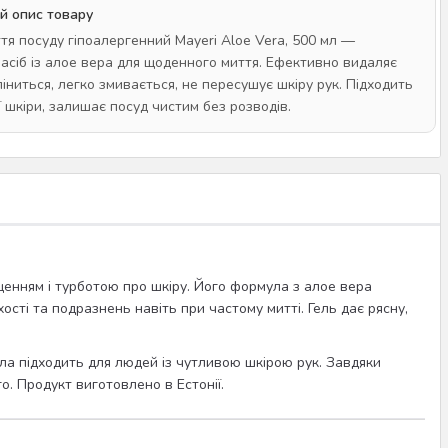
й опис товару
ття посуду гіпоалергенний Mayeri Aloe Vera, 500 мл —
засіб із алое вера для щоденного миття. Ефективно видаляє
іниться, легко змивається, не пересушує шкіру рук. Підходить
ї шкіри, залишає посуд чистим без розводів.
енням і турботою про шкіру. Його формула з алое вера
сті та подразнень навіть при частому митті. Гель дає рясну,
ула підходить для людей із чутливою шкірою рук. Завдяки
. Продукт виготовлено в Естонії.