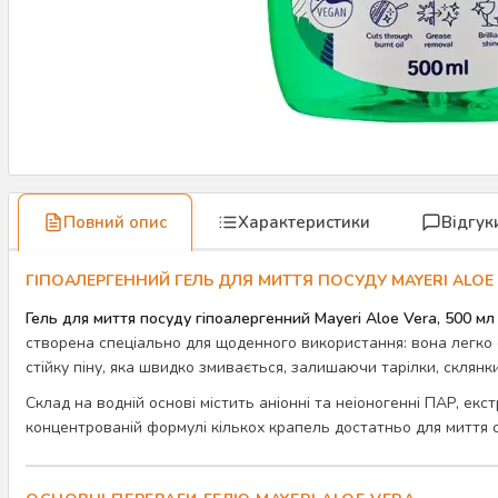
Повний опис
Характеристики
Відгук
ГІПОАЛЕРГЕННИЙ ГЕЛЬ ДЛЯ МИТТЯ ПОСУДУ MAYERI ALOE 
Гель для миття посуду гіпоалергенний Mayeri Aloe Vera, 500 мл
створена спеціально для щоденного використання: вона легко сп
стійку піну, яка швидко змивається, залишаючи тарілки, склянк
Склад на водній основі містить аніонні та неіоногенні ПАР, ек
концентрованій формулі кількох крапель достатньо для миття с