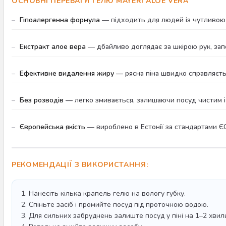
ОСНОВНІ ПЕРЕВАГИ ГЕЛЮ MAYERI ALOE VERA
Гіпоалергенна формула
— підходить для людей із чутливою ш
Екстракт алое вера
— дбайливо доглядає за шкірою рук, за
Ефективне видалення жиру
— рясна піна швидко справляєть
Без розводів
— легко змивається, залишаючи посуд чистим і
Європейська якість
— вироблено в Естонії за стандартами ЄС
РЕКОМЕНДАЦІЇ З ВИКОРИСТАННЯ:
1. Нанесіть кілька крапель гелю на вологу губку.
2. Спіньте засіб і промийте посуд під проточною водою.
3. Для сильних забруднень залиште посуд у піні на 1–2 хвил