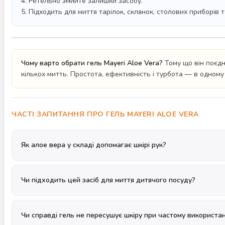
4. Ретельно змийте залишки засобу.
5. Підходить для миття тарілок, склянок, столових приборів 
Чому варто обрати гель Mayeri Aloe Vera?
Тому що він поєдн
кількох митть. Простота, ефективність і турбота — в одному
ЧАСТІ ЗАПИТАННЯ ПРО ГЕЛЬ MAYERI ALOE VERA
Як алое вера у складі допомагає шкірі рук?
Чи підходить цей засіб для миття дитячого посуду?
Чи справді гель не пересушує шкіру при частому використан