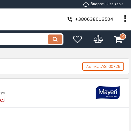
Зворотній зв'язок
+380638016504
0
AS-00726
Артикул:
гук
аді
н