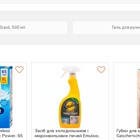
Brasil, 500 мл
Гель для ручн
ийної
Засіб для холодильників і
Губки для к
c Power, 65
мікрохвильових печей Emulsio,
Geschirrsc