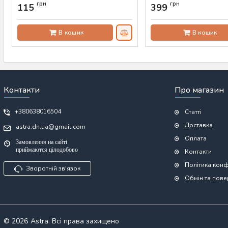
шт
Артикул:
AS-00256
грн
грн
115
399
Артикул:
AS-00039
В кошик
В кошик
Контакти
Про магазин
+380638016504
Статті
Доставка
astra.dn.ua@gmail.com
Оплата
Замовлення на сайті
приймаются цілодобово
Контакти
Політика конф
Зворотній зв'язок
Обмін та пов
© 2026
Astra. Всі права захищено