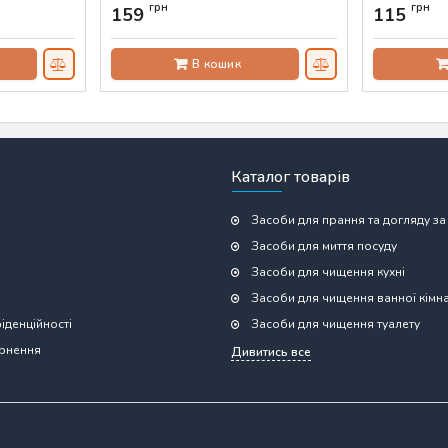
600 мл
Артикул:
AS-
грн
грн
159
115
Артикул:
AS-00619
В кошик
Каталог товарів
Засоби для прання та догляду за
Засоби для миття посуду
Засоби для чищення кухні
Засоби для чищення ванної кімн
іденційності
Засоби для чищення туалету
ернення
Дивитись все