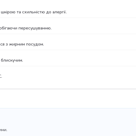
кірою та схильністю до алергії.
побігаючи пересушуванню.
ся з жирним посудом.
 блискучим.
.
ини.