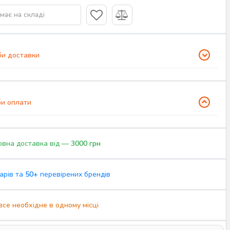
має на складі
и доставки
и оплати
вна доставка від —
3000 грн
арів та
50+
перевірених брендів
все необхідне в одному місці