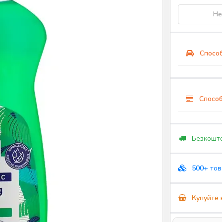
Не
Способ
Способ
Безкошто
500+
тов
Купуйте 