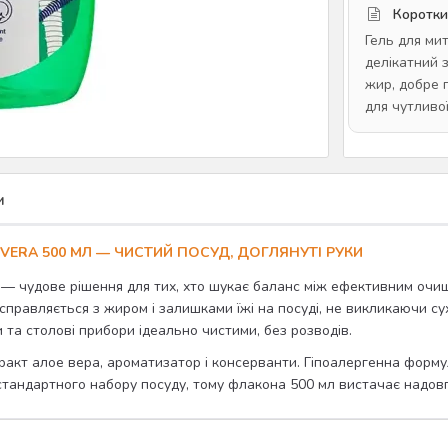
Коротки
Гель для ми
делікатний 
жир, добре п
для чутливо
и
VERA 500 МЛ — ЧИСТИЙ ПОСУД, ДОГЛЯНУТІ РУКИ
— чудове рішення для тих, хто шукає баланс між ефективним очищ
равляється з жиром і залишками їжі на посуді, не викликаючи сухо
и та столові прибори ідеально чистими, без розводів.
стракт алое вера, ароматизатор і консерванти. Гіпоалергенна форм
тандартного набору посуду, тому флакона 500 мл вистачає надовго