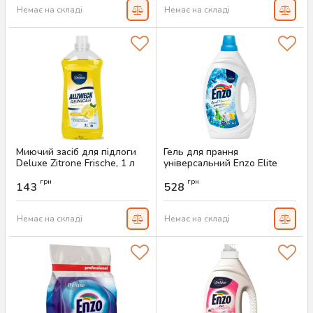
Немає на складі
Немає на складі
Миючий засіб для підлоги
Гель для прання
Deluxe Zitrone Frische, 1 л
універсальний Enzo Elite
April Moments Universal 4 л
Артикул:
AS-00236
грн
грн
(100 прань)
143
528
Артикул:
AS-00205
Немає на складі
Немає на складі