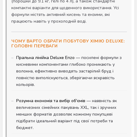
(порошки до 9.1 кг, гелі по 4 л), а також стандартні
компактні варіанти для щоденного використання. Усі
формули містять активний кисень та ензими, які
працюють навіть у прохолодній воді.
ЧОМУ ВАРТО ОБРАТИ ПОБУТОВУ ХІМІЮ DELUXE:
ГОЛОВНІ ПЕРЕВАГИ
Пральна лінійка Deluxe Enzo
— посилені формули з
кисневими компонентами глибоко проникають у
волокна, ефективно виводять застарілий бруд і
повністю виполіскуються, зберігаючи яскравість
кольорів.
Розумна економія та вибір об'ємів
— наявність як
величезних сімейних пакувань XXL, так і зручних
менших форматів дозволяє кожному покупцеві
підібрати ідеальний варіант під свої потреби та
бюджет.