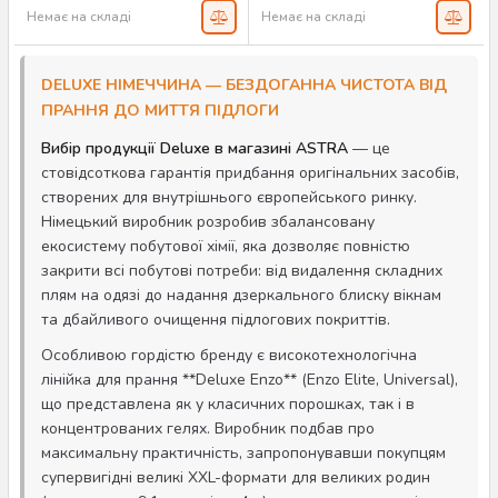
Немає на складі
Немає на складі
DELUXE НІМЕЧЧИНА — БЕЗДОГАННА ЧИСТОТА ВІД
ПРАННЯ ДО МИТТЯ ПІДЛОГИ
Вибір продукції Deluxe в магазині ASTRA
— це
стовідсоткова гарантія придбання оригінальних засобів,
створених для внутрішнього європейського ринку.
Німецький виробник розробив збалансовану
екосистему побутової хімії, яка дозволяє повністю
закрити всі побутові потреби: від видалення складних
плям на одязі до надання дзеркального блиску вікнам
та дбайливого очищення підлогових покриттів.
Особливою гордістю бренду є високотехнологічна
лінійка для прання **Deluxe Enzo** (Enzo Elite, Universal),
що представлена як у класичних порошках, так і в
концентрованих гелях. Виробник подбав про
максимальну практичність, запропонувавши покупцям
супервигідні великі XXL-формати для великих родин