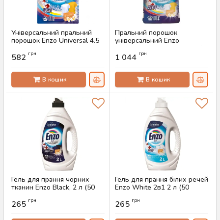
Універсальний пральний
Пральний порошок
порошок Enzo Universal 4.5
універсальний Enzo
кг (64 прання)
Universal 9.1 кг (130 прань)
грн
грн
582
1 044
Артикул:
AS-00137
Артикул:
AS-00132
В кошик
В кошик
Гель для прання чорних
Гель для прання білих речей
тканин Enzo Black, 2 л (50
Enzo White 2в1 2 л (50
прань)
прань)
грн
грн
265
265
Артикул:
AS-00121
Артикул:
AS-00120