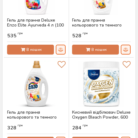
Гель для прання Deluxe
Гель для прання
Enzo Elite Ayurveda 4 л (100
кольорового та темного
прань)
Enzo Elite 6in1 Orchid Time
грн
грн
Color, 4 л (100 прань)
535
528
Артикул:
AS-00678
Артикул:
AS-00671
В кошик
В кошик
Гель для прання
Кисневий відбілювач Deluxe
кольорового та темного
Oxygen Bleach Powder, 600
Enzo Elite 6in1 Orchid Time
г
грн
грн
Color, 2 л (50 прань)
328
284
Артикул:
AS-00228
Артикул:
AS-00670