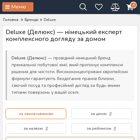
0
Меню
Головна
Бренди
Deluxe
Deluxe (Делюкс) — німецький експерт
комплексного догляду за домом
Deluxe (Делюкс)
— провідний німецький бренд
преміальної побутової хімії, який пропонує комплексні
рішення для чистоти. Висококонцентровані європейські
формули гарантують бездоганне прання білизни,
сяючий посуд та професійний догляд за будь-якими
типами поверхонь у вашій оселі.
за замовчуванням
за ціною
за назвою
за рейтингом