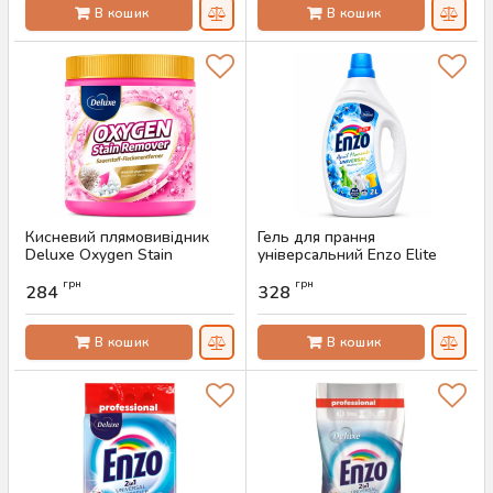
В кошик
В кошик
Кисневий плямовивідник
Гель для прання
Deluxe Oxygen Stain
універсальний Enzo Elite
Remover, 600 г
April Moments 2 л (50 прань)
грн
грн
284
328
Артикул:
AS-00227
Артикул:
AS-00204
В кошик
В кошик