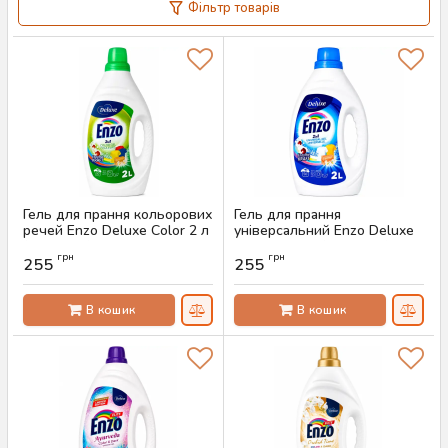
Фільтр товарів
Гель для прання кольорових
Гель для прання
речей Enzo Deluxe Color 2 л
універсальний Enzo Deluxe
(50 прань)
Universal 2 л (50 прань)
грн
грн
255
255
Артикул:
AS-00732
Артикул:
AS-00719
В кошик
В кошик