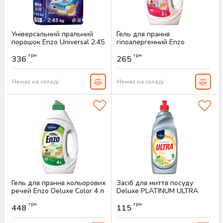
Універсальний пральний
Гель для прання
порошок Enzo Universal 2.45
гіпоалергенний Enzo
кг (35 прань)
Sensitive 2 л (50 прань)
грн
грн
336
265
Артикул:
AS-00138
Артикул:
AS-00119
Немає на складі
Немає на складі
Гель для прання кольорових
Засіб для миття посуду
речей Enzo Deluxe Color 4 л
Deluxe PLATINUM ULTRA
(100 прань)
Zitrone & Limette, 850 мл.
грн
грн
448
115
Артикул:
AS-00117
Артикул:
AS-00036