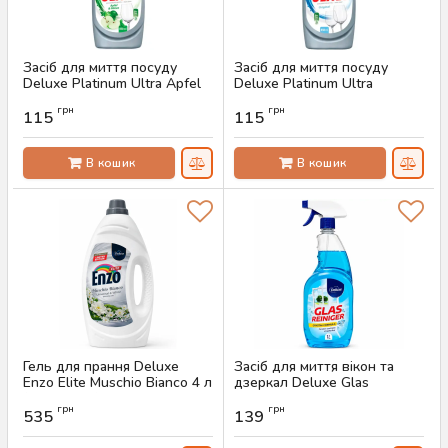
Засіб для миття посуду
Засіб для миття посуду
Deluxe Platinum Ultra Apfel
Deluxe Platinum Ultra
& Minze, 850 мл
Original, 850 мл
грн
грн
115
115
Артикул:
AS-00035
Артикул:
AS-00034
В кошик
В кошик
Гель для прання Deluxe
Засіб для миття вікон та
Enzo Elite Muschio Bianco 4 л
дзеркал Deluxe Glas
(100 прань)
Reiniger, 1 л
грн
грн
535
139
Артикул:
AS-00677
Артикул:
AS-00544