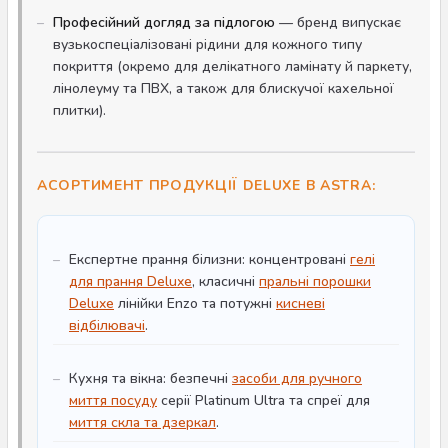
Професійний догляд за підлогою
— бренд випускає
вузькоспеціалізовані рідини для кожного типу
покриття (окремо для делікатного ламінату й паркету,
лінолеуму та ПВХ, а також для блискучої кахельної
плитки).
АСОРТИМЕНТ ПРОДУКЦІЇ DELUXE В ASTRA:
Експертне прання білизни: концентровані
гелі
для прання Deluxe
, класичні
пральні порошки
Deluxe
лінійки Enzo та потужні
кисневі
відбілювачі
.
Кухня та вікна: безпечні
засоби для ручного
миття посуду
серії Platinum Ultra та спреї для
миття скла та дзеркал
.