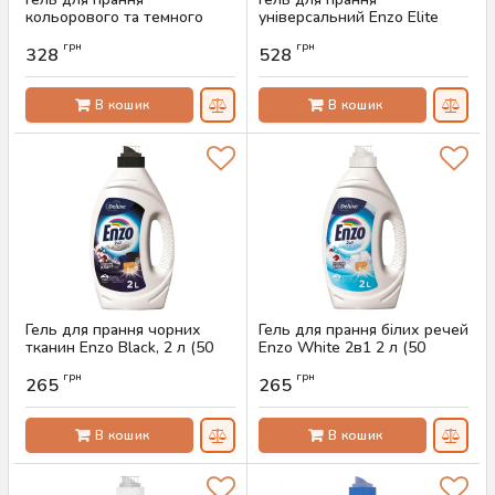
кольорового та темного
універсальний Enzo Elite
Enzo Elite 6in1 Orchid Time
April Moments Universal 4 л
грн
грн
Color, 2 л (50 прань)
(100 прань)
328
528
Артикул:
AS-00670
Артикул:
AS-00205
В кошик
В кошик
Гель для прання чорних
Гель для прання білих речей
тканин Enzo Black, 2 л (50
Enzo White 2в1 2 л (50
прань)
прань)
грн
грн
265
265
Артикул:
AS-00121
Артикул:
AS-00120
В кошик
В кошик