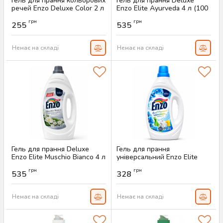
Гель для прання кольорових
Гель для прання Deluxe
речей Enzo Deluxe Color 2 л
Enzo Elite Ayurveda 4 л (100
(50 прань)
прань)
грн
грн
255
535
Артикул:
AS-00732
Артикул:
AS-00678
Немає на складі
Немає на складі
Гель для прання Deluxe
Гель для прання
Enzo Elite Muschio Bianco 4 л
універсальний Enzo Elite
(100 прань)
April Moments 2 л (50 прань)
грн
грн
535
328
Артикул:
AS-00677
Артикул:
AS-00204
Немає на складі
Немає на складі