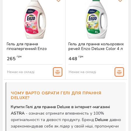
Гель для прання
Гель для прання кольорових
гіпоалергенний Enzo
речей Enzo Deluxe Color 4 л
Sensitive 2 л (50 прань)
(100 прань)
грн
грн
265
448
Артикул:
AS-00119
Артикул:
AS-00117
Немає на складі
Немає на складі
ЧОМУ ВАРТО ОБРАТИ ГЕЛІ ДЛЯ ПРАННЯ
DELUXE?
Купити Гелі для прання Deluxe в інтернет-магазині
ASTRA
- означає отримати впевненість у 100%
оригінальності та дієвості продукту. Бренд
Deluxe
давно
зарекомендував себе як лідер у своїй ніші, пропонуючи