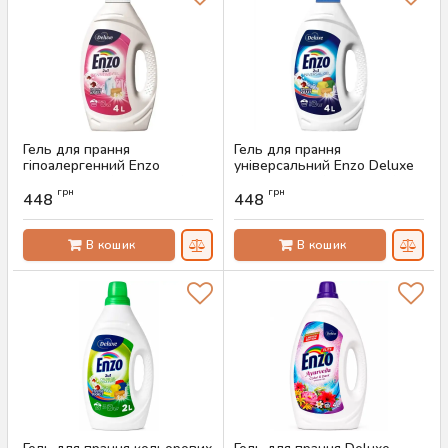
Гель для прання
Гель для прання
гіпоалергенний Enzo
універсальний Enzo Deluxe
Sensitive 4 л (100 прань)
Universal 4 л (100 прань)
грн
грн
448
448
Артикул:
AS-00118
Артикул:
AS-00116
В кошик
В кошик