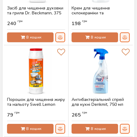
Засіб для чищення духовки
Крем для чищення
та гриля Dr. Beckmann, 375
склокераміки та
мл
нержавіючої сталі Dr.
грн
грн
Beckmann, 250 мл
240
198
Артикул:
AS-00825
Артикул:
AS-00823
В кошик
В кошик
Порошок для чищення жиру
Антибактеріальний спрей
та нальоту Swell Lemon
для кухні Denkmit, 750 мл
Soda, 500 г
Артикул:
AS-00613
грн
грн
79
265
Артикул:
AS-00809
В кошик
В кошик