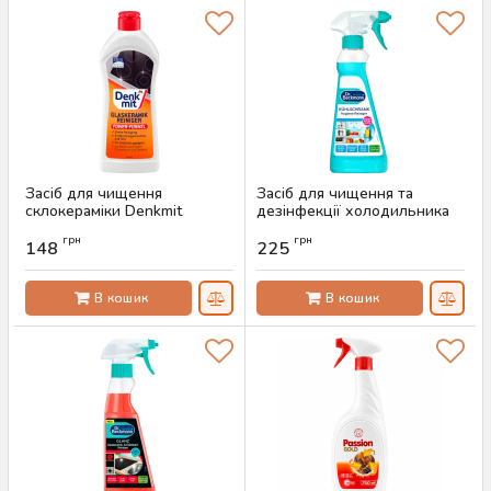
Засіб для чищення
Засіб для чищення та
склокераміки Denkmit
дезінфекції холодильника
Power-Formel, 300 мл
Dr. Beckmann, 250 мл
грн
грн
148
225
Артикул:
AS-00453
Артикул:
AS-00442
В кошик
В кошик