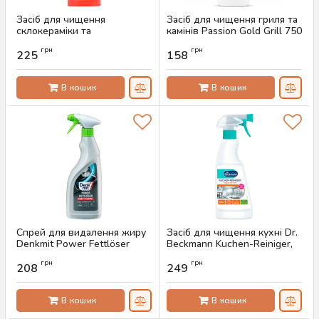
Засіб для чищення
Засіб для чищення гриля та
склокераміки та
камінів Passion Gold Grill 750
нержавіючої сталі Dr.
мл
грн
грн
Beckmann, 250 мл
225
158
Артикул:
AS-00410
Артикул:
AS-00441
В кошик
В кошик
Спрей для видалення жиру
Засіб для чищення кухні Dr.
Denkmit Power Fettlöser
Beckmann Kuchen-Reiniger,
Kraft-Formel 750 мл
500 мл
грн
грн
208
249
Артикул:
AS-00052
Артикул:
AS-00050
В кошик
В кошик