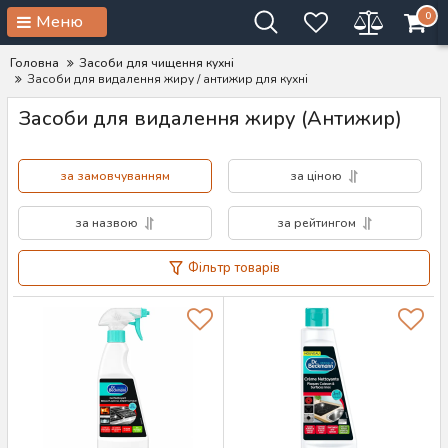
0
Меню
Головна
Засоби для чищення кухні
Засоби для видалення жиру / антижир для кухні
Засоби для видалення жиру (Антижир)
за замовчуванням
за ціною
за назвою
за рейтингом
Фільтр товарів