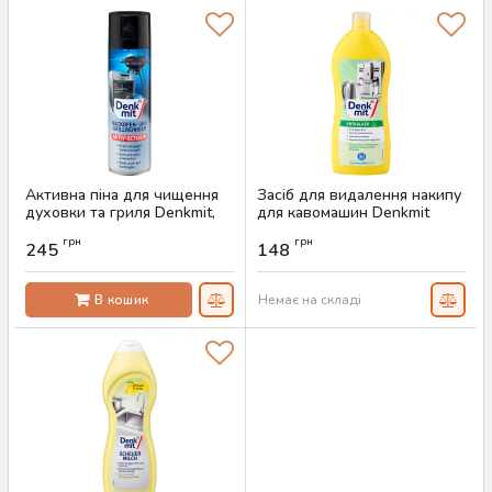
Активна піна для чищення
Засіб для видалення накипу
духовки та гриля Denkmit,
для кавомашин Denkmit
500 мл
Entkalker, 250 мл
грн
грн
245
148
Артикул:
AS-00049
Артикул:
AS-00461
В кошик
Немає на складі