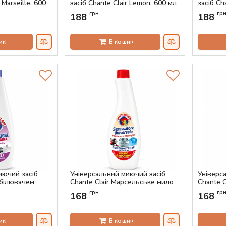
 Marseille, 600
засіб Chante Clair Lemon, 600 мл
засіб Ch
мл
Артикул:
AS-00515
грн
гр
188
188
Артикул:
ик
В кошик
иючий засіб
Універсальний миючий засіб
Універс
ідбілювачем
Chante Clair Марсельське мило
Chante C
(запаска, 600 мл)
600 мл)
грн
гр
168
168
Артикул:
AS-00447
Артикул:
ик
В кошик