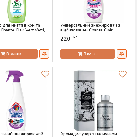
б для миття вікон та
Універсальний знежирювач з
Chante Сlair Vert Vetri,
відбілювачем Chante Clair
Sgrassatore Candeggina Bouquet,
н
грн
220
625 мл
AS-00519
Артикул:
AS-00517
В кошик
В кошик
альний знежирюючий
Аромадифузор з паличками