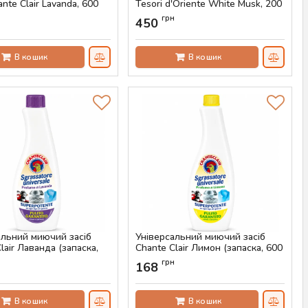
ante Clair Lavanda, 600
Tesori d'Oriente White Musk, 200
мл
н
грн
450
AS-00514
Артикул:
AS-00463
В кошик
В кошик
альний миючий засіб
Універсальний миючий засіб
lair Лаванда (запаска,
Chante Clair Лимон (запаска, 600
мл)
н
грн
168
AS-00446
Артикул:
AS-00445
В кошик
В кошик