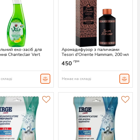
альний еко-засіб для
Аромадифузор з паличками
ня Chanteclair Vert
Tesori d'Oriente Hammam, 200 мл
ore Universale, 700 мл
Артикул:
AS-00462
н
грн
450
AS-00520
 складі
Немає на складі