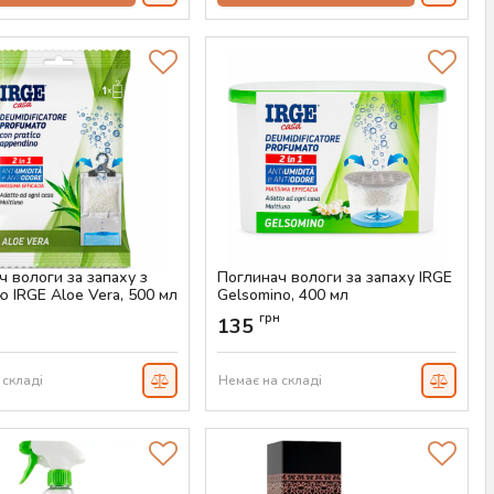
ч вологи за запаху з
Поглинач вологи за запаху IRGE
ю IRGE Aloe Vera, 500 мл
Gelsomino, 400 мл
AS-00695
Артикул:
AS-00693
н
грн
135
 складі
Немає на складі