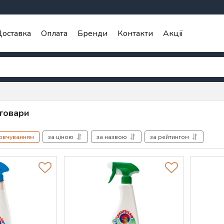
оставка
Оплата
Бренди
Контакти
Акції
 товари
мовчуванням
за ціною
за назвою
за рейтингом