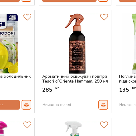
 в холодильник
Ароматичний освіжувач повітря
Поглина
Tesori d`Oriente Hammam, 250 мл
підвіско
Артикул:
AS-00774
Артикул:
грн
гр
285
135
ик
Немає на складі
Немає на