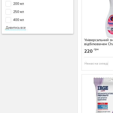
200 мл
250 мл
400 мл
Дивитись все
Універсальний з
відбілювачем Cha
Sgrassatore Cand
грн
220
Артикул:
AS-00641
Немає на складі