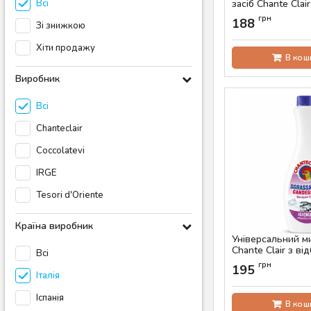
Всі
засіб Chante Clair
мл
грн
188
Зі знижкою
Артикул:
AS-00516
Хіти продажу
В кош
Виробник
Всі
Chanteclair
Coccolatevi
IRGE
Tesori d'Oriente
Країна виробник
Універсальний м
Chante Clair з в
Всі
(запаска, 625 мл)
грн
195
Італія
Артикул:
AS-00448
Іспанія
В кош