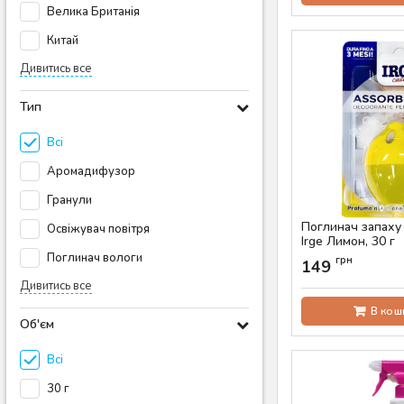
Велика Британія
Китай
Дивитись все
Тип
Всі
Аромадифузор
Гранули
Поглинач запаху
Освіжувач повітря
Irge Лимон, 30 г
Поглинач вологи
Артикул:
AS-00395
грн
149
Дивитись все
В кош
Об'єм
Всі
30 г