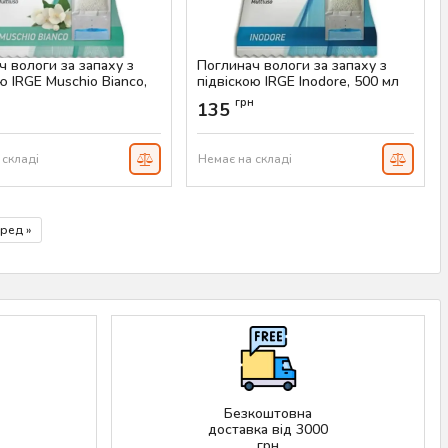
ч вологи за запаху з
Поглинач вологи за запаху з
ю IRGE Muschio Bianco,
підвіскою IRGE Inodore, 500 мл
Артикул:
AS-00391
н
грн
135
AS-00392
 складі
Немає на складі
ред »
Безкоштовна
доставка від 3000
грн