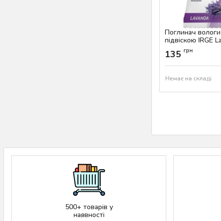
Поглинач вологи 
підвіскою IRGE L
Артикул:
AS-00394
грн
135
Немає на складі
500+ товарів у
наявності