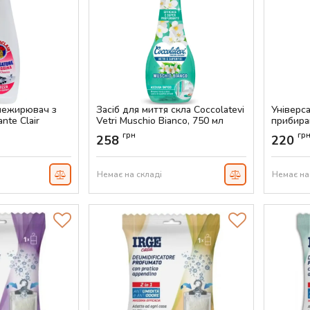
нежирювач з
Засіб для миття скла Coccolatevi
Універс
nte Clair
Vetri Muschio Bianco, 750 мл
прибиран
eggina, 625 мл
Sgrassat
Артикул:
AS-00555
грн
гр
258
220
Артикул:
Немає на складі
Немає на