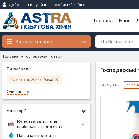
Доброго дня,
увійдіть в особистий кабінет
Головна
Блог
Д
Каталог товарів
Головна
Господарські товари
Ви вибрали:
Господарські
Країна виробник:
Італія
Сортувати:
за за
Очистити всі
Категорії
Вологі серветки для
прибирання та догляду
Поглиначі вологи