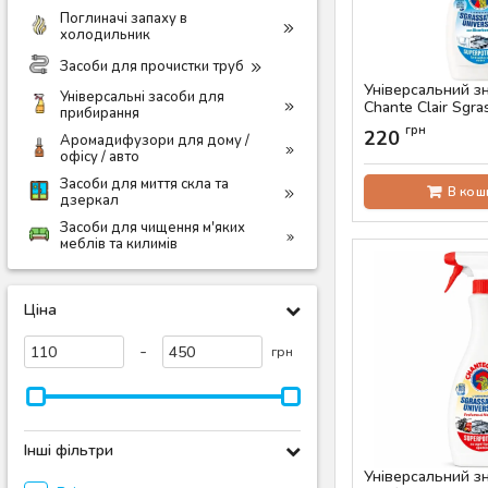
Поглиначі запаху в
холодильник
Засоби для прочистки труб
Універсальний 
Універсальні засоби для
Chante Clair Sgra
прибирання
Bicarbonato, 600 
грн
220
Аромадифузори для дому /
Артикул:
AS-00703
офісу / авто
Засоби для миття скла та
В кош
дзеркал
Засоби для чищення м'яких
меблів та килимів
Ціна
-
грн
Інші фільтри
Універсальний 