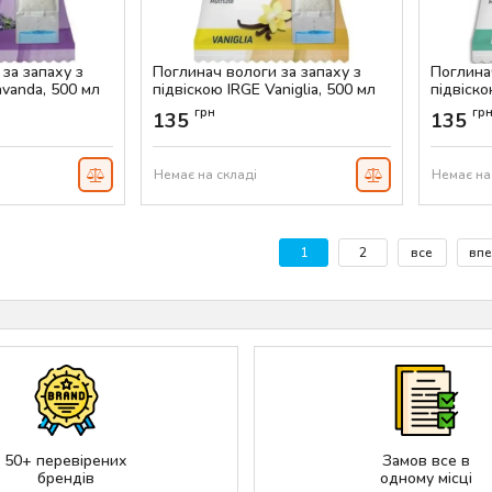
за запаху з
Поглинач вологи за запаху з
Поглина
avanda, 500 мл
підвіскою IRGE Vaniglia, 500 мл
підвіско
500 мл
Артикул:
AS-00393
грн
гр
135
135
Артикул:
Немає на складі
Немає на
1
2
все
впе
50+ перевірених
Замов все в
брендів
одному місці