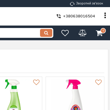
Зворотній зв'язок
+380638016504
0