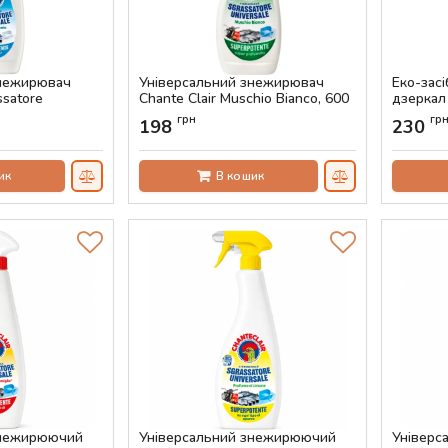
знежирювач
Універсальний знежирювач
Еко-засі
ssatore
Chante Сlair Muschio Bianco, 600
дзеркал 
мл
мл
625 мл
грн
гр
198
230
Артикул:
AS-00666
Артикул:
ик
В кошик
знежирюючий
Універсальний знежирюючий
Універс