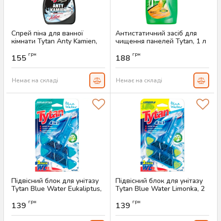
Спрей піна для ванної
Антистатичний засіб для
кімнати Tytan Anty Kamien,
чищення панелей Tytan, 1 л
500 мл
Артикул:
AS-00633
грн
грн
155
188
Артикул:
AS-00822
Немає на складі
Немає на складі
Підвісний блок для унітазу
Підвісний блок для унітазу
Tytan Blue Water Eukaliptus,
Tytan Blue Water Limonka, 2
2 шт х 40 г
шт х 40 г
грн
грн
139
139
Артикул:
AS-00475
Артикул:
AS-00474