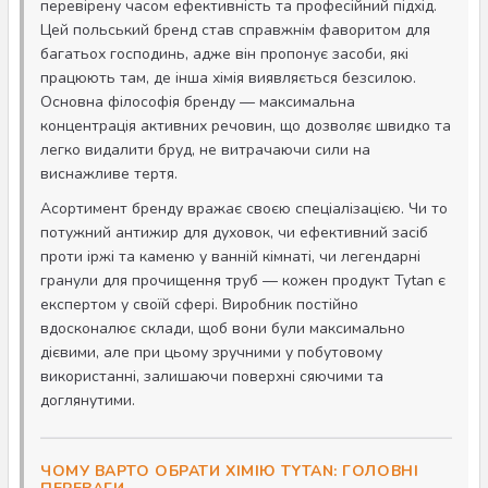
перевірену часом ефективність та професійний підхід.
Цей польський бренд став справжнім фаворитом для
багатьох господинь, адже він пропонує засоби, які
працюють там, де інша хімія виявляється безсилою.
Основна філософія бренду — максимальна
концентрація активних речовин, що дозволяє швидко та
легко видалити бруд, не витрачаючи сили на
виснажливе тертя.
Асортимент бренду вражає своєю спеціалізацією. Чи то
потужний антижир для духовок, чи ефективний засіб
проти іржі та каменю у ванній кімнаті, чи легендарні
гранули для прочищення труб — кожен продукт Tytan є
експертом у своїй сфері. Виробник постійно
вдосконалює склади, щоб вони були максимально
дієвими, але при цьому зручними у побутовому
використанні, залишаючи поверхні сяючими та
доглянутими.
ЧОМУ ВАРТО ОБРАТИ ХІМІЮ TYTAN: ГОЛОВНІ