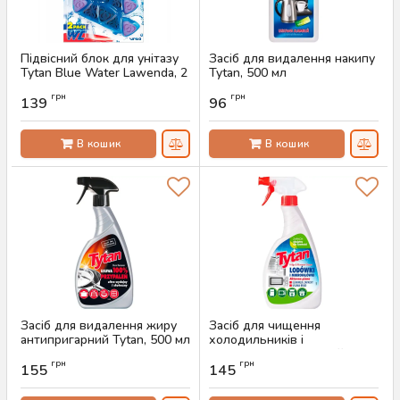
Підвісний блок для унітазу
Засіб для видалення накипу
Tytan Blue Water Lawenda, 2
Tytan, 500 мл
шт х 40 г
Артикул:
AS-00530
грн
грн
139
96
Артикул:
AS-00601
В кошик
В кошик
Засіб для видалення жиру
Засіб для чищення
антипригарний Tytan, 500 мл
холодильників і
мікрохвильових печей Tytan
Артикул:
AS-00478
грн
грн
500 мл
155
145
Артикул:
AS-00477