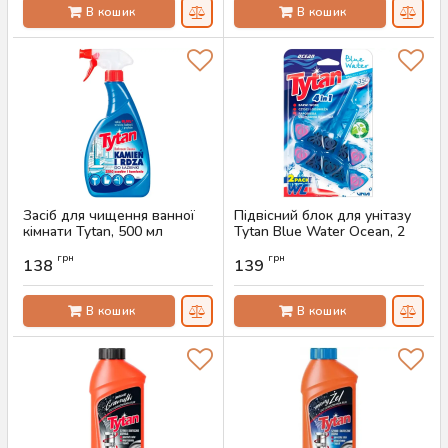
В кошик
В кошик
Засіб для чищення ванної
Підвісний блок для унітазу
кімнати Tytan, 500 мл
Tytan Blue Water Ocean, 2
шт х 40 г
Артикул:
AS-00476
грн
грн
138
139
Артикул:
AS-00473
В кошик
В кошик