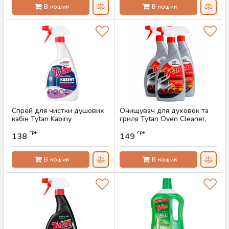
В кошик
В кошик
Спрей для чистки душових
Очищувач для духовок та
кабін Tytan Kabiny
гриля Tytan Oven Cleaner,
Prysznicowe, 500 г
500 мл
грн
грн
138
149
Артикул:
AS-00069
Артикул:
AS-00048
В кошик
В кошик