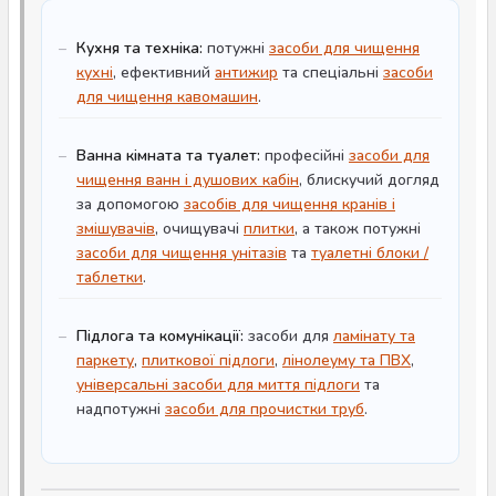
Кухня та техніка:
потужні
засоби для чищення
кухні
, ефективний
антижир
та спеціальні
засоби
для чищення кавомашин
.
Ванна кімната та туалет:
професійні
засоби для
чищення ванн і душових кабін
, блискучий догляд
за допомогою
засобів для чищення кранів і
змішувачів
, очищувачі
плитки
, а також потужні
засоби для чищення унітазів
та
туалетні блоки /
таблетки
.
Підлога та комунікації:
засоби для
ламінату та
паркету
,
плиткової підлоги
,
лінолеуму та ПВХ
,
універсальні засоби для миття підлоги
та
надпотужні
засоби для прочистки труб
.