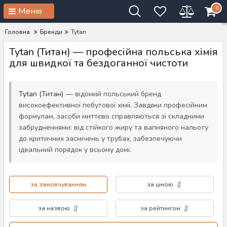
0
Меню
Головна
Бренди
Tytan
Tytan (Титан) — професійна польська хімія
для швидкої та бездоганної чистоти
Tytan (Титан)
— відомий польський бренд
високоефективної побутової хімії. Завдяки професійним
формулам, засоби миттєво справляються зі складними
забрудненнями: від стійкого жиру та вапняного нальоту
до критичних засмічень у трубах, забезпечуючи
ідеальний порядок у всьому домі.
за замовчуванням
за ціною
за назвою
за рейтингом