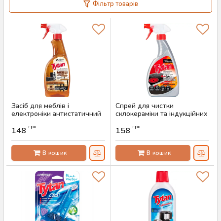
Фільтр товарів
Засіб для меблів і
Спрей для чистки
електроніки антистатичний
склокераміки та індукційних
Tytan, 500 мл
плит Tytan, 500 мл
грн
грн
148
158
Артикул:
AS-00792
Артикул:
AS-00625
В кошик
В кошик