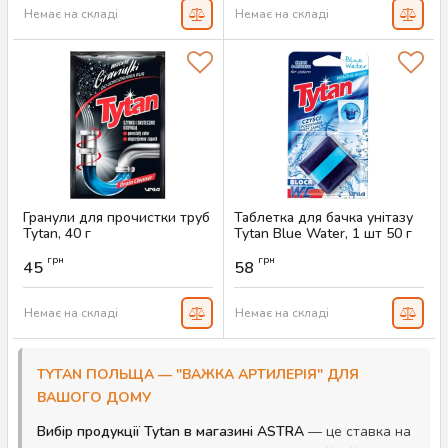
Немає на складі
Немає на складі
Гранули для прочистки труб
Таблетка для бачка унітазу
Tytan, 40 г
Tytan Blue Water, 1 шт 50 г
Артикул:
AS-00432
Артикул:
AS-00401
грн
грн
45
58
Немає на складі
Немає на складі
TYTAN ПОЛЬЩА — "ВАЖКА АРТИЛЕРІЯ" ДЛЯ
ВАШОГО ДОМУ
Вибір продукції Tytan в магазині ASTRA
— це ставка на