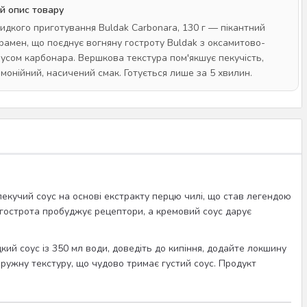
й опис товару
дкого приготування Buldak Carbonara, 130 г — пікантний
рамен, що поєднує вогняну гостроту Buldak з оксамитово-
усом карбонара. Вершкова текстура пом'якшує пекучість,
монійний, насичений смак. Готується лише за 5 хвилин.
: пекучий соус на основі екстракту перцю чилі, що став легендою
гострота пробуджує рецептори, а кремовий соус дарує
ий соус із 350 мл води, доведіть до кипіння, додайте локшину
 пружну текстуру, що чудово тримає густий соус. Продукт