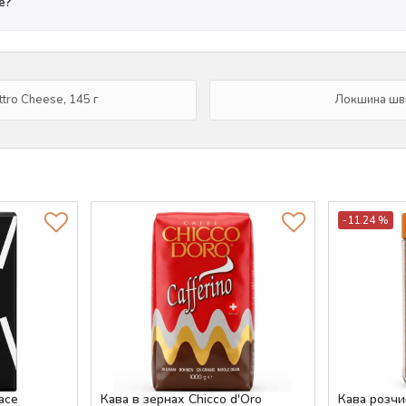
е?
tro Cheese, 145 г
Локшина шви
-11.24 %
vace
Кава в зернах Chicco d'Oro
Кава розчин