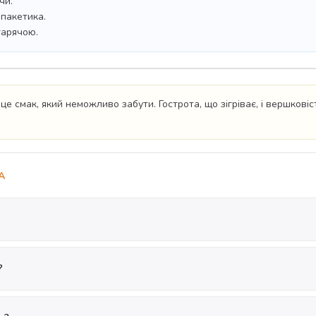
чи.
 пакетика.
гарячою.
е смак, який неможливо забути. Гострота, що зігріває, і вершковіст
A
?