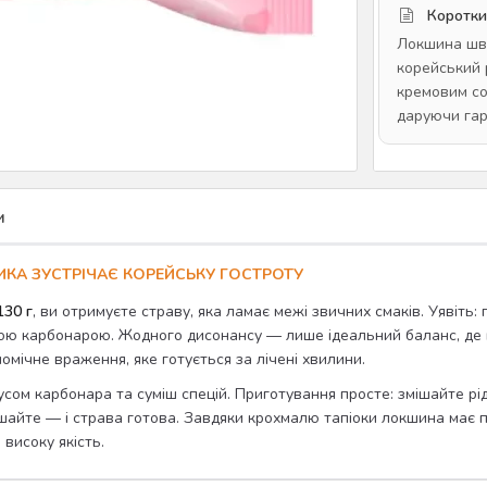
Коротки
Локшина шви
корейський 
кремовим со
даруючи гар
и
ИКА ЗУСТРІЧАЄ КОРЕЙСЬКУ ГОСТРОТУ
130 г
, ви отримуєте страву, яка ламає межі звичних смаків. Уявіть
ою карбонарою. Жодного дисонансу — лише ідеальний баланс, де 
номічне враження, яке готується за лічені хвилини.
сом карбонара та суміш спецій. Приготування просте: змішайте рідк
ремішайте — і страва готова. Завдяки крохмалю тапіоки локшина має
 високу якість.