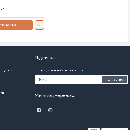
00755
грн
В кошик
Підписка
 одягом
Отримуйте тільки корисні статті!
Підписатися
ати
Ми у соцмережах: