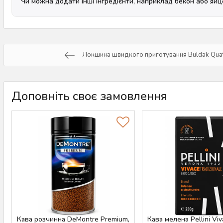
Чи можна додати інші інгредієнти, наприклад бекон або яйц
Локшина швидкого приготування Buldak Quat
Доповніть своє замовлення
Кава розчинна DeMontre Premium,
Кава мелена Pellini Vi