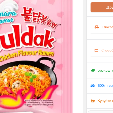
Дод
Способ
Способ
Безкошто
500+
тов
Купуйте 