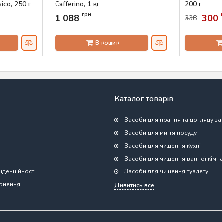
sico, 250 г
Cafferino, 1 кг
200 г
Артикул:
AS-00742
Артикул:
AS-
грн
1 088
300
338
В кошик
Каталог товарів
Засоби для прання та догляду за
Засоби для миття посуду
Засоби для чищення кухні
Засоби для чищення ванної кімн
іденційності
Засоби для чищення туалету
ернення
Дивитись все