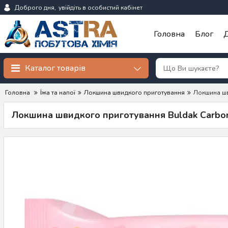
Доброго дня,
увійдіть в особистий кабінет
Головна
Блог
Д
Каталог товарів
Головна
Їжа та напої
Локшина швидкого приготування
Локшина шв
Локшина швидкого приготування Buldak Carbon