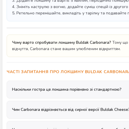
3. Додайте локшину та варіть 5 хвилин, періодично помішую
4. Зніміть каструлю з вогню, додайте суміш спецій із другого
5. Ретельно перемішайте, викладіть у тарілку та подавайте 
Чому варто спробувати локшину Buldak Carbonara?
Тому що ц
відчуття, Carbonara стане вашим улюбленим відкриттям.
ЧАСТІ ЗАПИТАННЯ ПРО ЛОКШИНУ BULDAK CARBONAR
Наскільки гостра ця локшина порівняно зі стандартною?
Чим Carbonara відрізняється від сирної версії Buldak Cheese