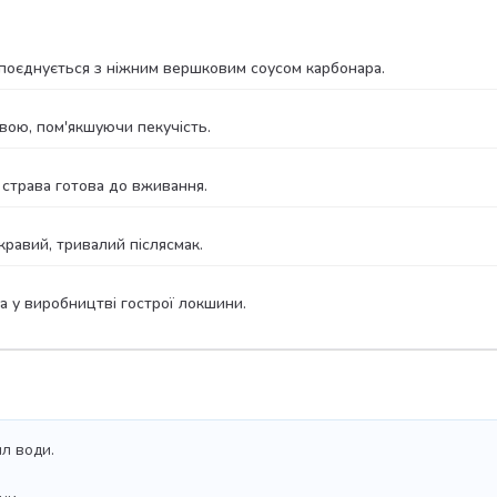
поєднується з ніжним вершковим соусом карбонара.
вою, пом'якшуючи пекучість.
 страва готова до вживання.
кравий, тривалий післясмак.
 у виробництві гострої локшини.
мл води.