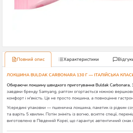
Повний опис
Характеристики
Відгук
ЛОКШИНА BULDAK CARBONARA 130 Г — ІТАЛІЙСЬКА КЛАС
Обираючи локшину швидкого приготування Buldak Carbonara, 
завдяки бренду Samyang, раптом огортається ніжною вершков
комфорт і м'якість. Це не просто локшина, а повноцінне гастро
Усередині упаковки — пшенична локшина, пакетик із рідким соу
та варіть 5 хвилин. Потім зніміть із вогню, всипте спеції, пе
виготовлено в Південній Кореї, що гарантує автентичний смак і