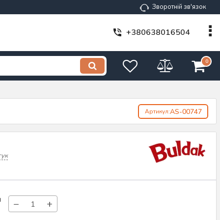
Зворотній зв'язок
+380638016504
0
AS-00747
Артикул:
гук
н
−
+