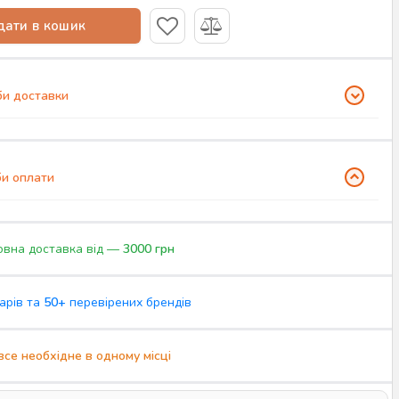
ати в кошик
и доставки
и оплати
вна доставка від —
3000 грн
арів та
50+
перевірених брендів
все необхідне в одному місці