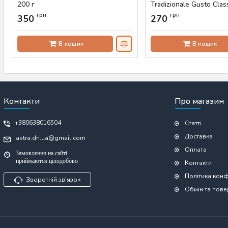
200 г
Tradizionale Gusto Clas
Артикул:
AS-00757
Артикул:
AS-00759
грн
грн
350
270
В кошик
В кошик
Контакти
Про магазин
+380638016504
Статті
Доставка
astra.dn.ua@gmail.com
Оплата
Замовлення на сайті
приймаются цілодобово
Контакти
Політика конф
Зворотній зв'язок
Обмін та пов