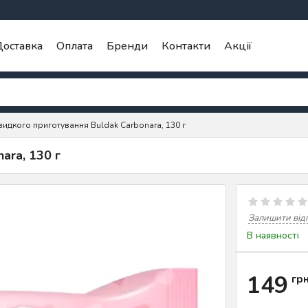
оставка
Оплата
Бренди
Контакти
Акції
идкого приготування Buldak Carbonara, 130 г
ara, 130 г
Залишити від
В наявності
149
гр